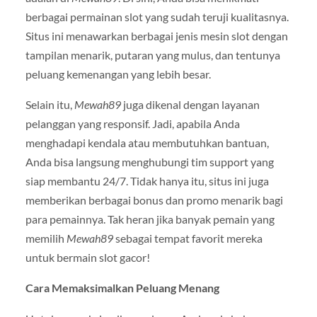
berbagai permainan slot yang sudah teruji kualitasnya.
Situs ini menawarkan berbagai jenis mesin slot dengan
tampilan menarik, putaran yang mulus, dan tentunya
peluang kemenangan yang lebih besar.
Selain itu,
Mewah89
juga dikenal dengan layanan
pelanggan yang responsif. Jadi, apabila Anda
menghadapi kendala atau membutuhkan bantuan,
Anda bisa langsung menghubungi tim support yang
siap membantu 24/7. Tidak hanya itu, situs ini juga
memberikan berbagai bonus dan promo menarik bagi
para pemainnya. Tak heran jika banyak pemain yang
memilih
Mewah89
sebagai tempat favorit mereka
untuk bermain slot gacor!
Cara Memaksimalkan Peluang Menang