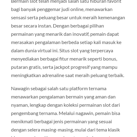
Bermain slot telah menjadi salah satu hiburan favorit
bagi banyak penggemar judi online, menawarkan
sensasi serta peluang besar untuk meraih kemenangan
besar secara instan. Dengan berbagai pilihan
permainan yang menarik dan inovatif, pemain dapat
merasakan pengalaman berbeda setiap kali masuk ke
dalam dunia virtual ini. Situs slot yang terpercaya
menyediakan berbagai fitur menarik seperti bonus,
putaran gratis, serta jackpot progresif yang mampu
meningkatkan adrenaline saat meraih peluang terbaik.
Nawagin sebagai salah satu platform ternama
menawarkan pengalaman bermain yang aman dan
nyaman, lengkap dengan koleksi permainan slot dari
pengembang ternama. Melalui nagawin, pemain bisa
menikmati berbagai jenis permainan yang sesuai
dengan selera masing-masing, mulai dari tema klasik