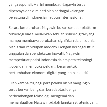
yang responsif. Hal ini membuat Nagawin terus
dipercaya dan diminati oleh berbagai kalangan
pengguna di Indonesia maupun internasional.
Secara keseluruhan, Nagawin bukan sekadar platform
teknologi biasa, melainkan sebuah solusi digital yang
mampu membawa perubahan signifikan dalam dunia
bisnis dan kehidupan modern. Dengan berbagai fitur
unggulan dan pendekatan inovatif, Nagawin
memperkuat posisi Indonesia dalam peta teknologi
global dan membuka peluang besar untuk
pertumbuhan ekonomi digital yang lebih inklusif.
Oleh karena itu, bagi para pelaku bisnis yang ingin
terus berkembang dan beradaptasi dengan
perkembangan teknologi, mengenal dan
memanfaatkan Nagawin adalah langkah strategis yang