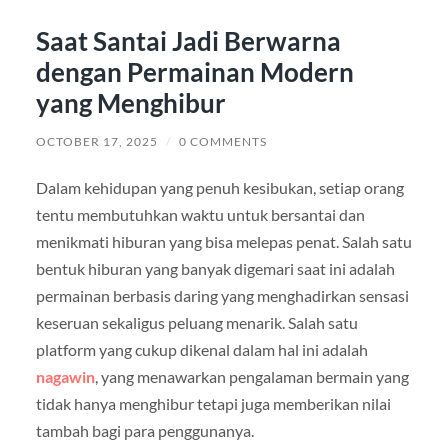
Saat Santai Jadi Berwarna
dengan Permainan Modern
yang Menghibur
OCTOBER 17, 2025
/
0 COMMENTS
Dalam kehidupan yang penuh kesibukan, setiap orang
tentu membutuhkan waktu untuk bersantai dan
menikmati hiburan yang bisa melepas penat. Salah satu
bentuk hiburan yang banyak digemari saat ini adalah
permainan berbasis daring yang menghadirkan sensasi
keseruan sekaligus peluang menarik. Salah satu
platform yang cukup dikenal dalam hal ini adalah
nagawin
, yang menawarkan pengalaman bermain yang
tidak hanya menghibur tetapi juga memberikan nilai
tambah bagi para penggunanya.