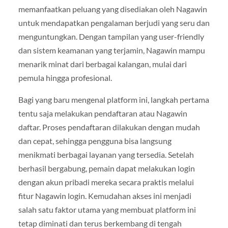
memanfaatkan peluang yang disediakan oleh Nagawin
untuk mendapatkan pengalaman berjudi yang seru dan
menguntungkan. Dengan tampilan yang user-friendly
dan sistem keamanan yang terjamin, Nagawin mampu
menarik minat dari berbagai kalangan, mulai dari
pemula hingga profesional.
Bagi yang baru mengenal platform ini, langkah pertama
tentu saja melakukan pendaftaran atau Nagawin
daftar. Proses pendaftaran dilakukan dengan mudah
dan cepat, sehingga pengguna bisa langsung
menikmati berbagai layanan yang tersedia. Setelah
berhasil bergabung, pemain dapat melakukan login
dengan akun pribadi mereka secara praktis melalui
fitur Nagawin login. Kemudahan akses ini menjadi
salah satu faktor utama yang membuat platform ini
tetap diminati dan terus berkembang di tengah