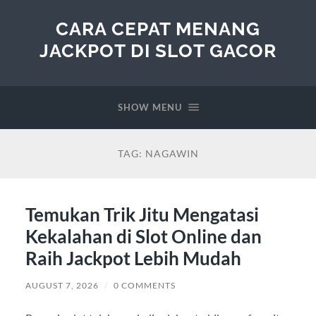
CARA CEPAT MENANG
JACKPOT DI SLOT GACOR
SHOW MENU
TAG:
NAGAWIN
Temukan Trik Jitu Mengatasi
Kekalahan di Slot Online dan
Raih Jackpot Lebih Mudah
AUGUST 7, 2026
/
0 COMMENTS