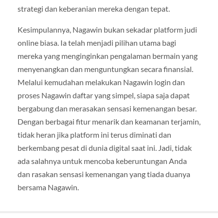
strategi dan keberanian mereka dengan tepat.
Kesimpulannya, Nagawin bukan sekadar platform judi
online biasa. Ia telah menjadi pilihan utama bagi
mereka yang menginginkan pengalaman bermain yang
menyenangkan dan menguntungkan secara finansial.
Melalui kemudahan melakukan Nagawin login dan
proses Nagawin daftar yang simpel, siapa saja dapat
bergabung dan merasakan sensasi kemenangan besar.
Dengan berbagai fitur menarik dan keamanan terjamin,
tidak heran jika platform ini terus diminati dan
berkembang pesat di dunia digital saat ini. Jadi, tidak
ada salahnya untuk mencoba keberuntungan Anda
dan rasakan sensasi kemenangan yang tiada duanya
bersama Nagawin.