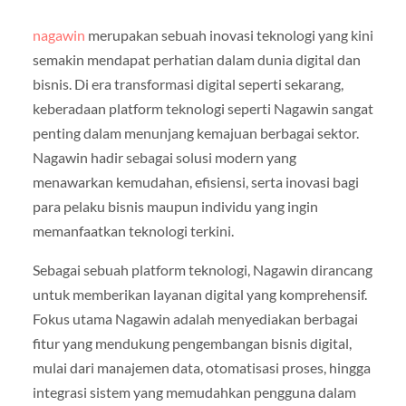
nagawin
merupakan sebuah inovasi teknologi yang kini
semakin mendapat perhatian dalam dunia digital dan
bisnis. Di era transformasi digital seperti sekarang,
keberadaan platform teknologi seperti Nagawin sangat
penting dalam menunjang kemajuan berbagai sektor.
Nagawin hadir sebagai solusi modern yang
menawarkan kemudahan, efisiensi, serta inovasi bagi
para pelaku bisnis maupun individu yang ingin
memanfaatkan teknologi terkini.
Sebagai sebuah platform teknologi, Nagawin dirancang
untuk memberikan layanan digital yang komprehensif.
Fokus utama Nagawin adalah menyediakan berbagai
fitur yang mendukung pengembangan bisnis digital,
mulai dari manajemen data, otomatisasi proses, hingga
integrasi sistem yang memudahkan pengguna dalam