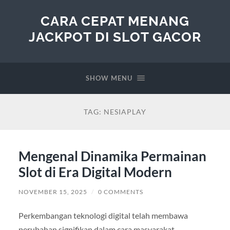
CARA CEPAT MENANG
JACKPOT DI SLOT GACOR
SHOW MENU
TAG:
NESIAPLAY
Mengenal Dinamika Permainan
Slot di Era Digital Modern
NOVEMBER 15, 2025
/
0 COMMENTS
Perkembangan teknologi digital telah membawa
perubahan signifikan dalam cara masyarakat