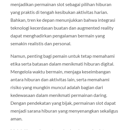
menjadikan permainan slot sebagai pilihan hiburan
yang praktis di tengah kesibukan aktivitas harian.
Bahkan, tren ke depan menunjukkan bahwa integrasi
teknologi kecerdasan buatan dan augmented reality
dapat menghadirkan pengalaman bermain yang
semakin realistis dan personal.
Namun, penting bagi pemain untuk tetap memahami
etika serta batasan dalam menikmati hiburan digital.
Mengelola waktu bermain, menjaga keseimbangan
antara hiburan dan aktivitas lain, serta memahami
risiko yang mungkin muncul adalah bagian dari
kedewasaan dalam menikmati permainan daring.
Dengan pendekatan yang bijak, permainan slot dapat
menjadi sarana hiburan yang menyenangkan sekaligus
aman.