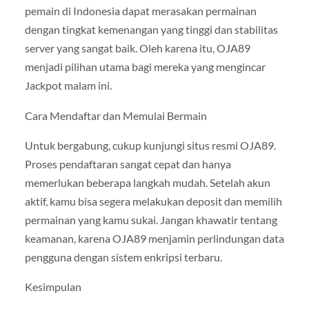
pemain di Indonesia dapat merasakan permainan
dengan tingkat kemenangan yang tinggi dan stabilitas
server yang sangat baik. Oleh karena itu, OJA89
menjadi pilihan utama bagi mereka yang mengincar
Jackpot malam ini.
Cara Mendaftar dan Memulai Bermain
Untuk bergabung, cukup kunjungi situs resmi OJA89.
Proses pendaftaran sangat cepat dan hanya
memerlukan beberapa langkah mudah. Setelah akun
aktif, kamu bisa segera melakukan deposit dan memilih
permainan yang kamu sukai. Jangan khawatir tentang
keamanan, karena OJA89 menjamin perlindungan data
pengguna dengan sistem enkripsi terbaru.
Kesimpulan