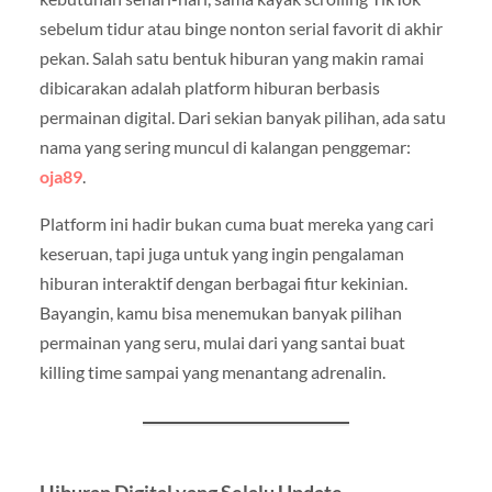
sebelum tidur atau binge nonton serial favorit di akhir
pekan. Salah satu bentuk hiburan yang makin ramai
dibicarakan adalah platform hiburan berbasis
permainan digital. Dari sekian banyak pilihan, ada satu
nama yang sering muncul di kalangan penggemar:
oja89
.
Platform ini hadir bukan cuma buat mereka yang cari
keseruan, tapi juga untuk yang ingin pengalaman
hiburan interaktif dengan berbagai fitur kekinian.
Bayangin, kamu bisa menemukan banyak pilihan
permainan yang seru, mulai dari yang santai buat
killing time sampai yang menantang adrenalin.