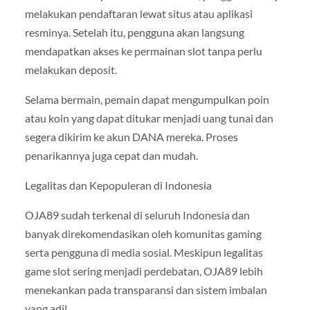
melakukan pendaftaran lewat situs atau aplikasi
resminya. Setelah itu, pengguna akan langsung
mendapatkan akses ke permainan slot tanpa perlu
melakukan deposit.
Selama bermain, pemain dapat mengumpulkan poin
atau koin yang dapat ditukar menjadi uang tunai dan
segera dikirim ke akun DANA mereka. Proses
penarikannya juga cepat dan mudah.
Legalitas dan Kepopuleran di Indonesia
OJA89 sudah terkenal di seluruh Indonesia dan
banyak direkomendasikan oleh komunitas gaming
serta pengguna di media sosial. Meskipun legalitas
game slot sering menjadi perdebatan, OJA89 lebih
menekankan pada transparansi dan sistem imbalan
yang adil.