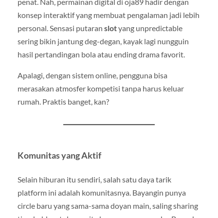
penat. Nah, permainan digital di oja89 hadir dengan
konsep interaktif yang membuat pengalaman jadi lebih
personal. Sensasi putaran
slot
yang unpredictable
sering bikin jantung deg-degan, kayak lagi nungguin
hasil pertandingan bola atau ending drama favorit.
Apalagi, dengan sistem online, pengguna bisa
merasakan atmosfer kompetisi tanpa harus keluar
rumah. Praktis banget, kan?
Komunitas yang Aktif
Selain hiburan itu sendiri, salah satu daya tarik
platform ini adalah komunitasnya. Bayangin punya
circle baru yang sama-sama doyan main, saling sharing