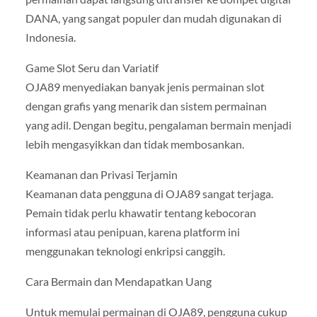
DANA, yang sangat populer dan mudah digunakan di
Indonesia.
Game Slot Seru dan Variatif
OJA89 menyediakan banyak jenis permainan slot
dengan grafis yang menarik dan sistem permainan
yang adil. Dengan begitu, pengalaman bermain menjadi
lebih mengasyikkan dan tidak membosankan.
Keamanan dan Privasi Terjamin
Keamanan data pengguna di OJA89 sangat terjaga.
Pemain tidak perlu khawatir tentang kebocoran
informasi atau penipuan, karena platform ini
menggunakan teknologi enkripsi canggih.
Cara Bermain dan Mendapatkan Uang
Untuk memulai permainan di OJA89, pengguna cukup