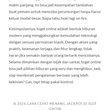
makin panjang. Ini bisa jadi kesempatan tambahan
buat pemain untuk mencoba peruntungan tanpa harus
keluar modal besar. Siapa tahu, hoki lagi on fire.
Kesimpulannya, togel online adalah bentuk hiburan
modern yang menggabungkan kemudahan teknologi
dengan sensasi permainan klasik. Dengan akses yang
praktis, keamanan terjaga, dan fitur lengkap, tidak
heran jika semakin banyak orang tertarik mencobanya.
Selama dimainkan dengan bijak dan santai, togel online
bisa jadi pilihan hiburan yang seru dan menghibur. Jadi,
siap menikmati pengalaman bermain yang lebih
kekinian? Gas, tapi tetap pakai kontrol.
© 2026
CARA CEPAT MENANG JACKPOT DI SLOT
GACOR