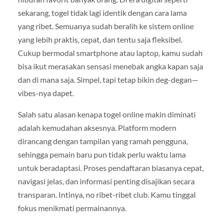
sekarang, togel tidak lagi identik dengan cara lama
yang ribet. Semuanya sudah beralih ke sistem online
yang lebih praktis, cepat, dan tentu saja fleksibel.
Cukup bermodal smartphone atau laptop, kamu sudah
bisa ikut merasakan sensasi menebak angka kapan saja
dan di mana saja. Simpel, tapi tetap bikin deg-degan—
vibes-nya dapet.
Salah satu alasan kenapa togel online makin diminati
adalah kemudahan aksesnya. Platform modern
dirancang dengan tampilan yang ramah pengguna,
sehingga pemain baru pun tidak perlu waktu lama
untuk beradaptasi. Proses pendaftaran biasanya cepat,
navigasi jelas, dan informasi penting disajikan secara
transparan. Intinya, no ribet-ribet club. Kamu tinggal
fokus menikmati permainannya.