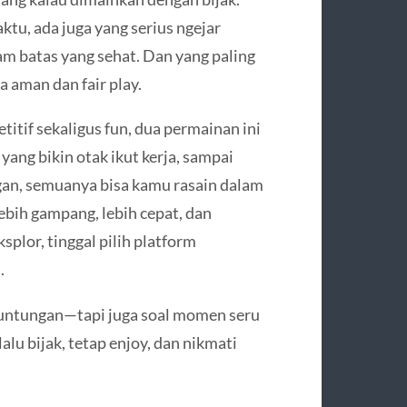
tu, ada juga yang serius ngejar
am batas yang sehat. Dan yang paling
sa aman dan fair play.
itif sekaligus fun, dua permainan ini
 yang bikin otak ikut kerja, sampai
egan, semuanya bisa kamu rasain dalam
ebih gampang, lebih cepat, dan
ksplor, tinggal pilih platform
.
runtungan—tapi juga soal momen seru
alu bijak, tetap enjoy, dan nikmati