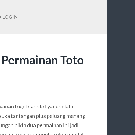
O LOGIN
k Permainan Toto
inan togel dan slot yang selalu
g suka tantangan plus peluang menang
ungan bikin dua permainan ini jadi
, semuanya makin simpel—cukup modal