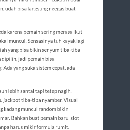
an, udah bisa langsung ngegas buat
a karena pemain sering merasa ikut
al muncul. Sensasinya tuh kayak lagi
iah yang bisa bikin senyum tiba-tiba
dipilih, jadi pemain bisa
 Ada yang suka sistem cepat, ada
jauh lebih santai tapi tetep nagih.
hu jackpot tiba-tiba nyamber. Visual
yang kadang muncul random bikin
mar. Bahkan buat pemain baru, slot
anpa harus mikir formula rumit.