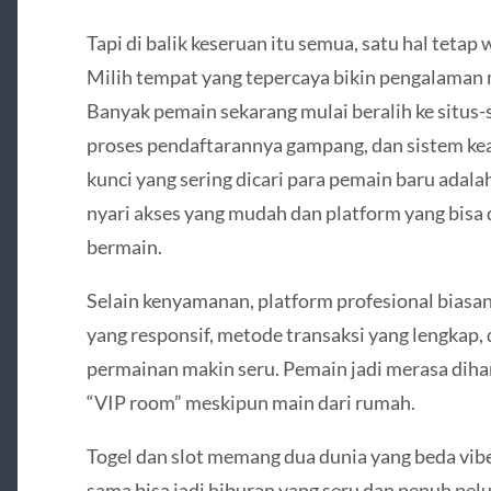
Tapi di balik keseruan itu semua, satu hal tetap
Milih tempat yang tepercaya bikin pengalaman
Banyak pemain sekarang mulai beralih ke situs-s
proses pendaftarannya gampang, dan sistem kea
kunci yang sering dicari para pemain baru adala
nyari akses yang mudah dan platform yang bisa
bermain.
Selain kenyamanan, platform profesional biasan
yang responsif, metode transaksi yang lengkap,
permainan makin seru. Pemain jadi merasa diha
“VIP room” meskipun main dari rumah.
Togel dan slot memang dua dunia yang beda vibe
sama bisa jadi hiburan yang seru dan penuh pel