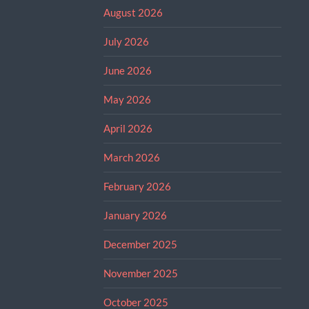
August 2026
July 2026
June 2026
May 2026
April 2026
March 2026
February 2026
January 2026
December 2025
November 2025
October 2025