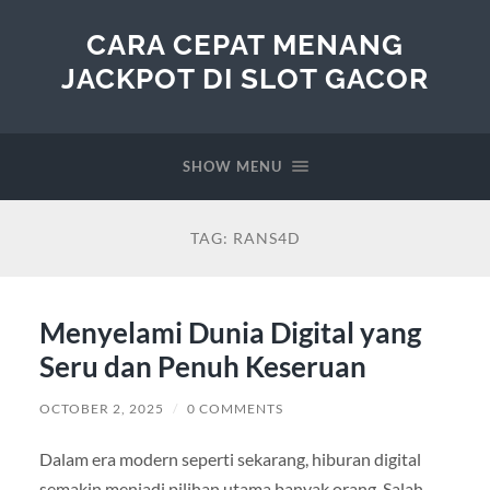
CARA CEPAT MENANG
JACKPOT DI SLOT GACOR
SHOW MENU
TAG:
RANS4D
Menyelami Dunia Digital yang
Seru dan Penuh Keseruan
OCTOBER 2, 2025
/
0 COMMENTS
Dalam era modern seperti sekarang, hiburan digital
semakin menjadi pilihan utama banyak orang. Salah