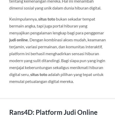
tentang kemenangan mereka. Hal ini menambah
dimensi sosial yang unik dalam dunia hiburan digital.
Kesimpulannya,
situs toto
bukan sekadar tempat
bermain angka, tapi juga portal hiburan yang
menyajikan pengalaman lengkap bagi para penggemar
judi online
. Dengan kombinasi akses mudah, keamanan
terjamin, variasi permainan, dan komunitas interaktif,
platform ini berhasil menghadirkan sensasi hiburan
modern yang sulit ditandingi. Bagi siapa pun yang ingin
menjajal keberuntungan sekaligus menikmati hiburan
digital seru,
situs toto
adalah pilihan yang tepat untuk
memulai petualangan digital mereka.
Rans4D: Platform Judi Online