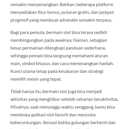
semakin menyenangkan. Bahkan, beberapa platform
menyediakan fitur bonus, putaran gratis, dan jackpot
progresif yang membuat adrenalin semakin terpacu.
Bagi para pemula, bermain slot bisa terasa sedikit
membingungkan pada awalnya. Namun, sebagian
besar permainan dilengkapi panduan sederhana,
sehingga pemain bisa langsung memahami aturan
main, simbol khusus, dan cara memenangkan hadiah.
Kunci utama tetap pada kesabaran dan strategi
memilih mesin yang tepat.
Tidak hanya itu, bermain slot juga bisa menjadi
aktivitas yang menghibur setelah seharian beraktivitas.
Misalnya, saat menunggu waktu senggang, kamu bisa
membuka aplikasi slot favorit dan mencoba
keberuntungan. Sensasi ketika gulungan berhenti dan