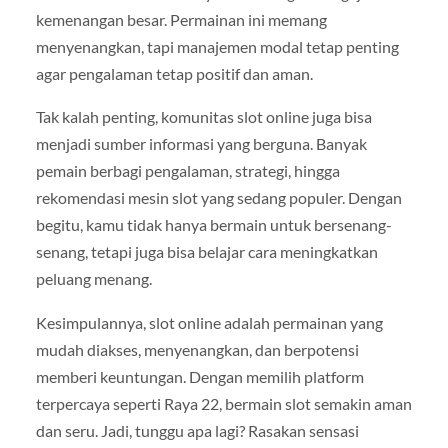
kemenangan besar. Permainan ini memang
menyenangkan, tapi manajemen modal tetap penting
agar pengalaman tetap positif dan aman.
Tak kalah penting, komunitas slot online juga bisa
menjadi sumber informasi yang berguna. Banyak
pemain berbagi pengalaman, strategi, hingga
rekomendasi mesin slot yang sedang populer. Dengan
begitu, kamu tidak hanya bermain untuk bersenang-
senang, tetapi juga bisa belajar cara meningkatkan
peluang menang.
Kesimpulannya, slot online adalah permainan yang
mudah diakses, menyenangkan, dan berpotensi
memberi keuntungan. Dengan memilih platform
terpercaya seperti Raya 22, bermain slot semakin aman
dan seru. Jadi, tunggu apa lagi? Rasakan sensasi