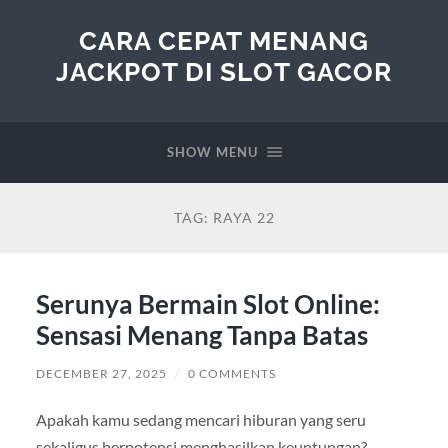
CARA CEPAT MENANG
JACKPOT DI SLOT GACOR
SHOW MENU
TAG:
RAYA 22
Serunya Bermain Slot Online:
Sensasi Menang Tanpa Batas
DECEMBER 27, 2025
/
0 COMMENTS
Apakah kamu sedang mencari hiburan yang seru
sekaligus berpotensi menghasilkan keuntungan?