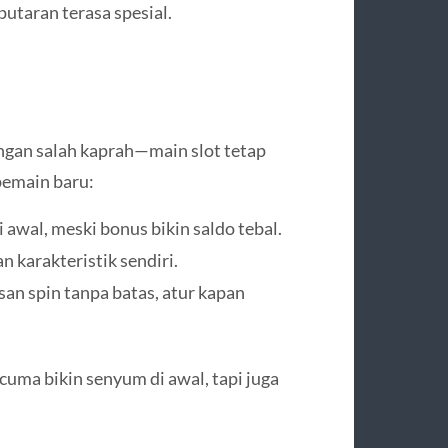
putaran terasa spesial.
ngan salah kaprah—main slot tetap
pemain baru:
i awal, meski bonus bikin saldo tebal.
 karakteristik sendiri.
an spin tanpa batas, atur kapan
uma bikin senyum di awal, tapi juga