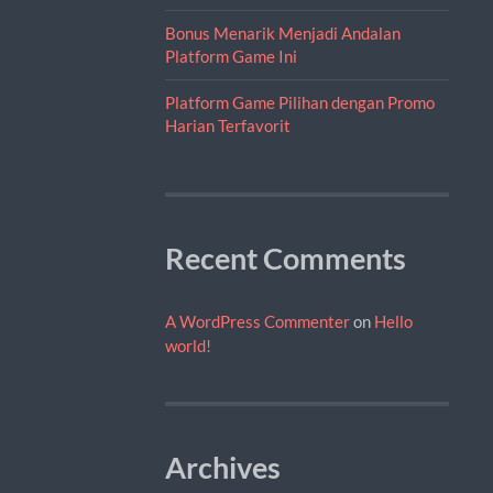
Bonus Menarik Menjadi Andalan
Platform Game Ini
Platform Game Pilihan dengan Promo
Harian Terfavorit
Recent Comments
A WordPress Commenter
on
Hello
world!
Archives