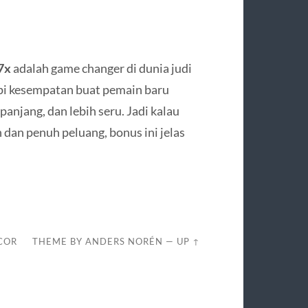
7x
adalah game changer di dunia judi
api kesempatan buat pemain baru
panjang, dan lebih seru. Jadi kalau
 dan penuh peluang, bonus ini jelas
COR
THEME BY
ANDERS NORÉN
—
UP ↑