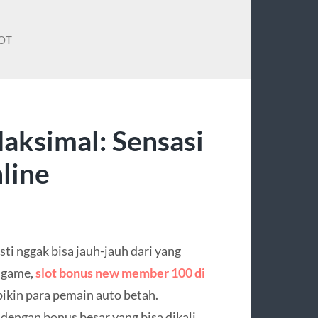
OT
aksimal: Sensasi
line
ti nggak bisa jauh-jauh dari yang
n game,
slot bonus new member 100 di
bikin para pemain auto betah.
 dengan bonus besar yang bisa dikali