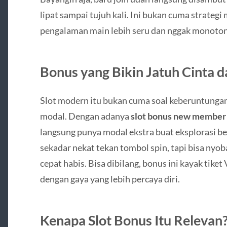
lipat sampai tujuh kali. Ini bukan cuma strategi 
pengalaman main lebih seru dan nggak monoton
Bonus yang Bikin Jatuh Cinta d
Slot modern itu bukan cuma soal keberuntungan
modal. Dengan adanya
slot bonus new member 1
langsung punya modal ekstra buat eksplorasi be
sekadar nekat tekan tombol spin, tapi bisa nyob
cepat habis. Bisa dibilang, bonus ini kayak tiket
dengan gaya yang lebih percaya diri.
Kenapa Slot Bonus Itu Relevan