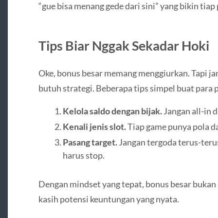
“gue bisa menang gede dari sini” yang bikin tiap 
Tips Biar Nggak Sekadar Hoki
Oke, bonus besar memang menggiurkan. Tapi ja
butuh strategi. Beberapa tips simpel buat para 
Kelola saldo dengan bijak.
Jangan all-in d
Kenali jenis slot.
Tiap game punya pola dan
Pasang target.
Jangan tergoda terus-terus
harus stop.
Dengan mindset yang tepat, bonus besar bukan c
kasih potensi keuntungan yang nyata.