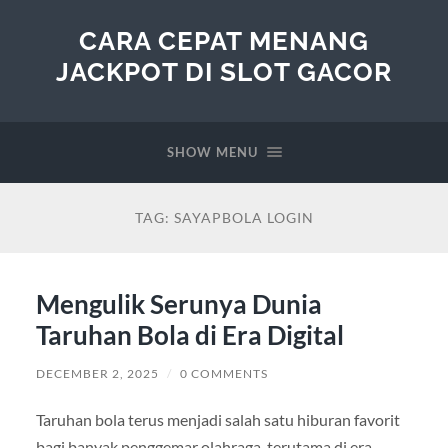
CARA CEPAT MENANG
JACKPOT DI SLOT GACOR
SHOW MENU
TAG:
SAYAPBOLA LOGIN
Mengulik Serunya Dunia
Taruhan Bola di Era Digital
DECEMBER 2, 2025
/
0 COMMENTS
Taruhan bola terus menjadi salah satu hiburan favorit
bagi banyak penggemar olahraga, terutama di era