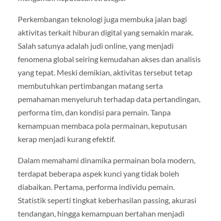
Perkembangan teknologi juga membuka jalan bagi
aktivitas terkait hiburan digital yang semakin marak.
Salah satunya adalah judi online, yang menjadi
fenomena global seiring kemudahan akses dan analisis
yang tepat. Meski demikian, aktivitas tersebut tetap
membutuhkan pertimbangan matang serta
pemahaman menyeluruh terhadap data pertandingan,
performa tim, dan kondisi para pemain. Tanpa
kemampuan membaca pola permainan, keputusan
kerap menjadi kurang efektif.
Dalam memahami dinamika permainan bola modern,
terdapat beberapa aspek kunci yang tidak boleh
diabaikan. Pertama, performa individu pemain.
Statistik seperti tingkat keberhasilan passing, akurasi
tendangan, hingga kemampuan bertahan menjadi