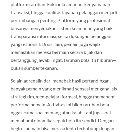
platform taruhan. Faktor keamanan, kenyamanan
transaksi, hingga kualitas layanan pelanggan menjadi
pertimbangan penting. Platform yang profesional
biasanya menyediakan sistem keamanan yang baik,
transparansi informasi, serta dukungan pelanggan
yang responsif. Di sisi lain, pemain juga wajib
memastikan mereka bermain secara bijak dan
bertanggung jawab. Ingat, taruhan bola itu hiburan—
bukan sumber tekanan.
Selain adrenalin dari menebak hasil pertandingan,
banyak pemain yang menikmati sensasi menganalisis
strategi tim, mempelajari formasi, hingga memahami
performa pemain. Aktivitas ini bikin taruhan bola
nggak cuma soal menang atau kalah, tapi juga soal
memahami dinamika sepak bola itu sendiri. Dengan
begitu, pemain bisa merasa lebih terhubung dengan