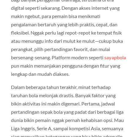
digital seperti sekarang. Dengan akses internet yang
makin ngebut, para pemain bisa menikmati
pengalaman bertaruh yang lebih praktis, cepat, dan
fleksibel. Nggak perlu lagi repot-repot ke tempat fisik
atau menunggu info dari mulut ke mulut—cukup buka
perangkat, pilih pertandingan favorit, dan mulai
bersenang-senang. Platform modern seperti
sayapbola
pun makin memanjakan pengguna dengan fitur yang
lengkap dan mudah diakses.
Dalam beberapa tahun terakhir, minat terhadap
taruhan bola melonjak drastis. Banyak faktor yang
bikin aktivitas ini makin digemari. Pertama, jadwal
pertandingan sepak bola yang padat dari berbagai liga
dunia bikin pemain nggak pernah kehabisan opsi. Mau
Liga Inggris, Serie A, sampai kompetisi Asia, semuanya
siap menyajikan ketegangan yang bisa bikin adrenalin