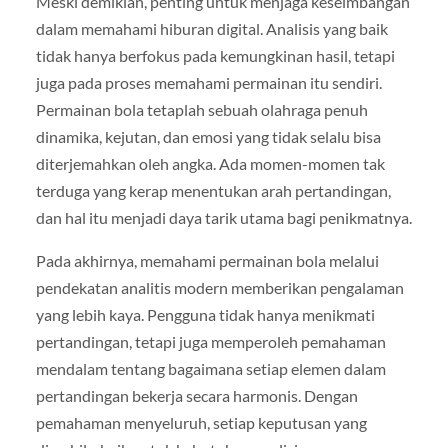
Meski demikian, penting untuk menjaga keseimbangan
dalam memahami hiburan digital. Analisis yang baik
tidak hanya berfokus pada kemungkinan hasil, tetapi
juga pada proses memahami permainan itu sendiri.
Permainan bola tetaplah sebuah olahraga penuh
dinamika, kejutan, dan emosi yang tidak selalu bisa
diterjemahkan oleh angka. Ada momen-momen tak
terduga yang kerap menentukan arah pertandingan,
dan hal itu menjadi daya tarik utama bagi penikmatnya.
Pada akhirnya, memahami permainan bola melalui
pendekatan analitis modern memberikan pengalaman
yang lebih kaya. Pengguna tidak hanya menikmati
pertandingan, tetapi juga memperoleh pemahaman
mendalam tentang bagaimana setiap elemen dalam
pertandingan bekerja secara harmonis. Dengan
pemahaman menyeluruh, setiap keputusan yang