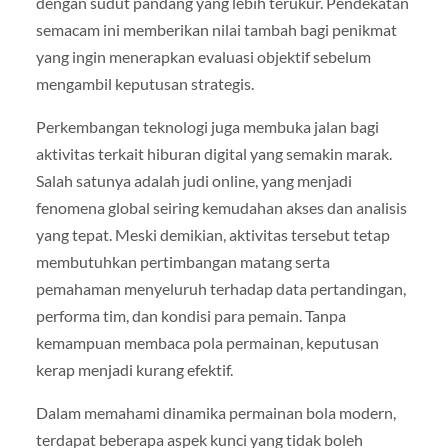
dengan sudut pandang yang lebih terukur. Pendekatan
semacam ini memberikan nilai tambah bagi penikmat
yang ingin menerapkan evaluasi objektif sebelum
mengambil keputusan strategis.
Perkembangan teknologi juga membuka jalan bagi
aktivitas terkait hiburan digital yang semakin marak.
Salah satunya adalah judi online, yang menjadi
fenomena global seiring kemudahan akses dan analisis
yang tepat. Meski demikian, aktivitas tersebut tetap
membutuhkan pertimbangan matang serta
pemahaman menyeluruh terhadap data pertandingan,
performa tim, dan kondisi para pemain. Tanpa
kemampuan membaca pola permainan, keputusan
kerap menjadi kurang efektif.
Dalam memahami dinamika permainan bola modern,
terdapat beberapa aspek kunci yang tidak boleh