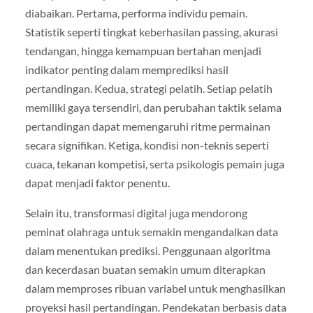
diabaikan. Pertama, performa individu pemain.
Statistik seperti tingkat keberhasilan passing, akurasi
tendangan, hingga kemampuan bertahan menjadi
indikator penting dalam memprediksi hasil
pertandingan. Kedua, strategi pelatih. Setiap pelatih
memiliki gaya tersendiri, dan perubahan taktik selama
pertandingan dapat memengaruhi ritme permainan
secara signifikan. Ketiga, kondisi non-teknis seperti
cuaca, tekanan kompetisi, serta psikologis pemain juga
dapat menjadi faktor penentu.
Selain itu, transformasi digital juga mendorong
peminat olahraga untuk semakin mengandalkan data
dalam menentukan prediksi. Penggunaan algoritma
dan kecerdasan buatan semakin umum diterapkan
dalam memproses ribuan variabel untuk menghasilkan
proyeksi hasil pertandingan. Pendekatan berbasis data