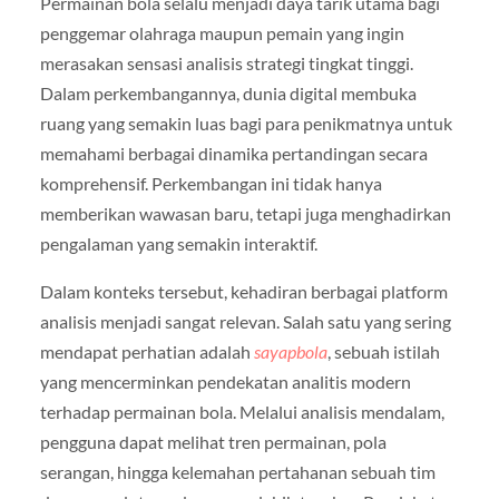
Permainan bola selalu menjadi daya tarik utama bagi
penggemar olahraga maupun pemain yang ingin
merasakan sensasi analisis strategi tingkat tinggi.
Dalam perkembangannya, dunia digital membuka
ruang yang semakin luas bagi para penikmatnya untuk
memahami berbagai dinamika pertandingan secara
komprehensif. Perkembangan ini tidak hanya
memberikan wawasan baru, tetapi juga menghadirkan
pengalaman yang semakin interaktif.
Dalam konteks tersebut, kehadiran berbagai platform
analisis menjadi sangat relevan. Salah satu yang sering
mendapat perhatian adalah
sayapbola
, sebuah istilah
yang mencerminkan pendekatan analitis modern
terhadap permainan bola. Melalui analisis mendalam,
pengguna dapat melihat tren permainan, pola
serangan, hingga kelemahan pertahanan sebuah tim