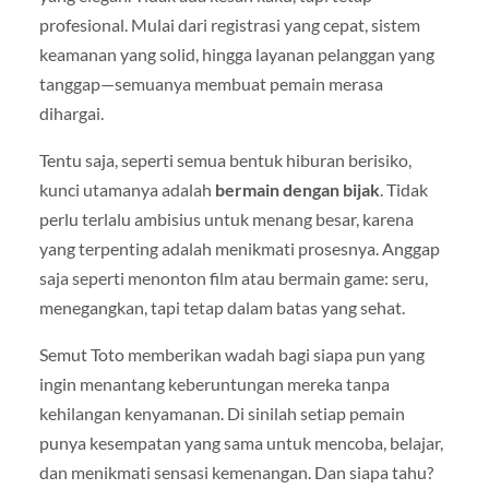
profesional. Mulai dari registrasi yang cepat, sistem
keamanan yang solid, hingga layanan pelanggan yang
tanggap—semuanya membuat pemain merasa
dihargai.
Tentu saja, seperti semua bentuk hiburan berisiko,
kunci utamanya adalah
bermain dengan bijak
. Tidak
perlu terlalu ambisius untuk menang besar, karena
yang terpenting adalah menikmati prosesnya. Anggap
saja seperti menonton film atau bermain game: seru,
menegangkan, tapi tetap dalam batas yang sehat.
Semut Toto memberikan wadah bagi siapa pun yang
ingin menantang keberuntungan mereka tanpa
kehilangan kenyamanan. Di sinilah setiap pemain
punya kesempatan yang sama untuk mencoba, belajar,
dan menikmati sensasi kemenangan. Dan siapa tahu?