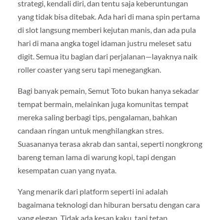
strategi, kendali diri, dan tentu saja keberuntungan
yang tidak bisa ditebak. Ada hari di mana spin pertama
di slot langsung memberi kejutan manis, dan ada pula
hari di mana angka togel idaman justru meleset satu
digit. Semua itu bagian dari perjalanan—layaknya naik
roller coaster yang seru tapi menegangkan.
Bagi banyak pemain, Semut Toto bukan hanya sekadar
tempat bermain, melainkan juga komunitas tempat
mereka saling berbagi tips, pengalaman, bahkan
candaan ringan untuk menghilangkan stres.
Suasananya terasa akrab dan santai, seperti nongkrong
bareng teman lama di warung kopi, tapi dengan
kesempatan cuan yang nyata.
Yang menarik dari platform seperti ini adalah
bagaimana teknologi dan hiburan bersatu dengan cara
yang elegan. Tidak ada kesan kaku, tapi tetap