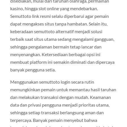
disediakan, mulai dari taruhan olahraga, permainan
kasino, hingga slot online yang mendebarkan.
Semuttoto link resmi selalu diperbarui agar pemain
dapat mengakses situs tanpa hambatan. Selain itu,
keberadaan semuttoto alternatif menjadi solusi
terbaik saat situs utama sedang mengalami gangguan,
sehingga pengalaman bermain tetap lancar dan
menyenangkan. Ketersediaan berbagai opsi ini
membuat platform ini semakin diminati dan dipercaya
banyak pengguna setia.
Menggunakan semuttoto login secara rutin
memungkinkan pemain untuk memantau hasil taruhan
dan melakukan transaksi dengan mudah. Keamanan
data dan privasi pengguna menjadi prioritas utama,
sehingga setiap transaksi berlangsung aman dan
terpercaya. Banyak pemain menyebut bahwa