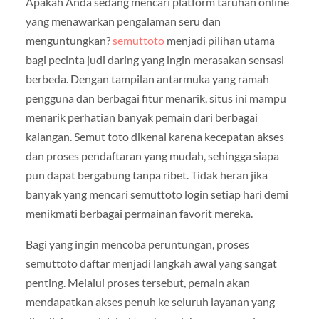
Apakah Anda sedang mencari platform taruhan online
yang menawarkan pengalaman seru dan
menguntungkan?
semuttoto
menjadi pilihan utama
bagi pecinta judi daring yang ingin merasakan sensasi
berbeda. Dengan tampilan antarmuka yang ramah
pengguna dan berbagai fitur menarik, situs ini mampu
menarik perhatian banyak pemain dari berbagai
kalangan. Semut toto dikenal karena kecepatan akses
dan proses pendaftaran yang mudah, sehingga siapa
pun dapat bergabung tanpa ribet. Tidak heran jika
banyak yang mencari semuttoto login setiap hari demi
menikmati berbagai permainan favorit mereka.
Bagi yang ingin mencoba peruntungan, proses
semuttoto daftar menjadi langkah awal yang sangat
penting. Melalui proses tersebut, pemain akan
mendapatkan akses penuh ke seluruh layanan yang