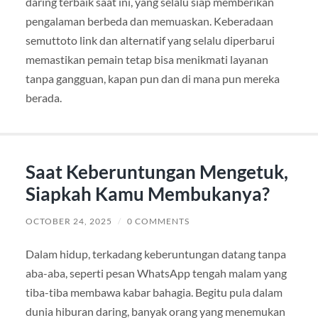
daring terbaik saat ini, yang selalu siap memberikan
pengalaman berbeda dan memuaskan. Keberadaan
semuttoto link dan alternatif yang selalu diperbarui
memastikan pemain tetap bisa menikmati layanan
tanpa gangguan, kapan pun dan di mana pun mereka
berada.
Saat Keberuntungan Mengetuk,
Siapkah Kamu Membukanya?
OCTOBER 24, 2025
/
0 COMMENTS
Dalam hidup, terkadang keberuntungan datang tanpa
aba-aba, seperti pesan WhatsApp tengah malam yang
tiba-tiba membawa kabar bahagia. Begitu pula dalam
dunia hiburan daring, banyak orang yang menemukan