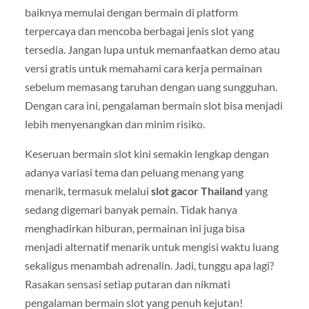
baiknya memulai dengan bermain di platform
terpercaya dan mencoba berbagai jenis slot yang
tersedia. Jangan lupa untuk memanfaatkan demo atau
versi gratis untuk memahami cara kerja permainan
sebelum memasang taruhan dengan uang sungguhan.
Dengan cara ini, pengalaman bermain slot bisa menjadi
lebih menyenangkan dan minim risiko.
Keseruan bermain slot kini semakin lengkap dengan
adanya variasi tema dan peluang menang yang
menarik, termasuk melalui
slot gacor Thailand
yang
sedang digemari banyak pemain. Tidak hanya
menghadirkan hiburan, permainan ini juga bisa
menjadi alternatif menarik untuk mengisi waktu luang
sekaligus menambah adrenalin. Jadi, tunggu apa lagi?
Rasakan sensasi setiap putaran dan nikmati
pengalaman bermain slot yang penuh kejutan!