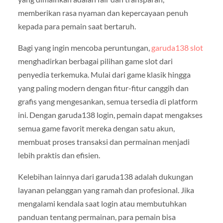
memberikan rasa nyaman dan kepercayaan penuh
kepada para pemain saat bertaruh.
Bagi yang ingin mencoba peruntungan,
garuda138 slot
menghadirkan berbagai pilihan game slot dari
penyedia terkemuka. Mulai dari game klasik hingga
yang paling modern dengan fitur-fitur canggih dan
grafis yang mengesankan, semua tersedia di platform
ini. Dengan garuda138 login, pemain dapat mengakses
semua game favorit mereka dengan satu akun,
membuat proses transaksi dan permainan menjadi
lebih praktis dan efisien.
Kelebihan lainnya dari garuda138 adalah dukungan
layanan pelanggan yang ramah dan profesional. Jika
mengalami kendala saat login atau membutuhkan
panduan tentang permainan, para pemain bisa