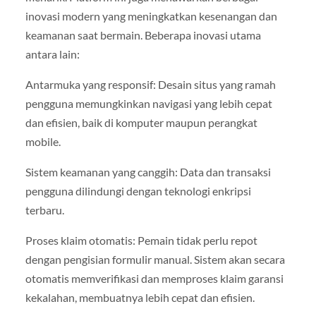
inovasi modern yang meningkatkan kesenangan dan
keamanan saat bermain. Beberapa inovasi utama
antara lain:
Antarmuka yang responsif: Desain situs yang ramah
pengguna memungkinkan navigasi yang lebih cepat
dan efisien, baik di komputer maupun perangkat
mobile.
Sistem keamanan yang canggih: Data dan transaksi
pengguna dilindungi dengan teknologi enkripsi
terbaru.
Proses klaim otomatis: Pemain tidak perlu repot
dengan pengisian formulir manual. Sistem akan secara
otomatis memverifikasi dan memproses klaim garansi
kekalahan, membuatnya lebih cepat dan efisien.