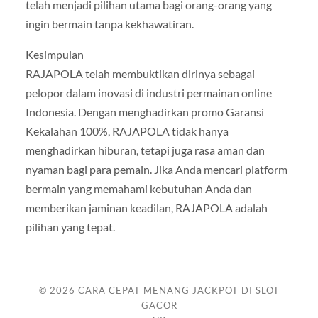
telah menjadi pilihan utama bagi orang-orang yang
ingin bermain tanpa kekhawatiran.
Kesimpulan
RAJAPOLA telah membuktikan dirinya sebagai
pelopor dalam inovasi di industri permainan online
Indonesia. Dengan menghadirkan promo Garansi
Kekalahan 100%, RAJAPOLA tidak hanya
menghadirkan hiburan, tetapi juga rasa aman dan
nyaman bagi para pemain. Jika Anda mencari platform
bermain yang memahami kebutuhan Anda dan
memberikan jaminan keadilan, RAJAPOLA adalah
pilihan yang tepat.
© 2026
CARA CEPAT MENANG JACKPOT DI SLOT
GACOR