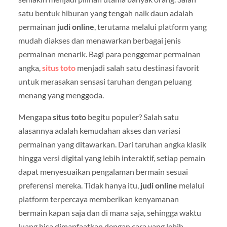
satu bentuk hiburan yang tengah naik daun adalah
permainan
judi online
, terutama melalui platform yang
mudah diakses dan menawarkan berbagai jenis
permainan menarik. Bagi para penggemar permainan
angka,
situs toto
menjadi salah satu destinasi favorit
untuk merasakan sensasi taruhan dengan peluang
menang yang menggoda.
Mengapa
situs toto
begitu populer? Salah satu
alasannya adalah kemudahan akses dan variasi
permainan yang ditawarkan. Dari taruhan angka klasik
hingga versi digital yang lebih interaktif, setiap pemain
dapat menyesuaikan pengalaman bermain sesuai
preferensi mereka. Tidak hanya itu,
judi online
melalui
platform terpercaya memberikan kenyamanan
bermain kapan saja dan di mana saja, sehingga waktu
luang bisa dimanfaatkan dengan cara yang lebih