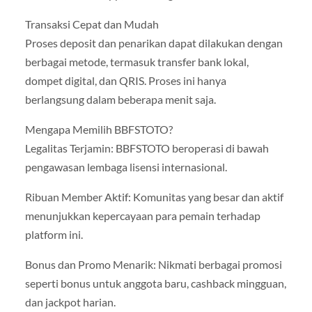
Transaksi Cepat dan Mudah
Proses deposit dan penarikan dapat dilakukan dengan
berbagai metode, termasuk transfer bank lokal,
dompet digital, dan QRIS. Proses ini hanya
berlangsung dalam beberapa menit saja.
Mengapa Memilih BBFSTOTO?
Legalitas Terjamin: BBFSTOTO beroperasi di bawah
pengawasan lembaga lisensi internasional.
Ribuan Member Aktif: Komunitas yang besar dan aktif
menunjukkan kepercayaan para pemain terhadap
platform ini.
Bonus dan Promo Menarik: Nikmati berbagai promosi
seperti bonus untuk anggota baru, cashback mingguan,
dan jackpot harian.