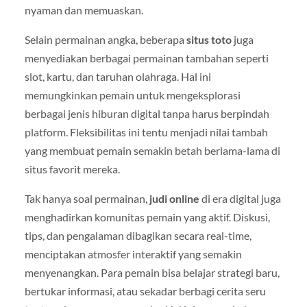
nyaman dan memuaskan.
Selain permainan angka, beberapa
situs toto
juga
menyediakan berbagai permainan tambahan seperti
slot, kartu, dan taruhan olahraga. Hal ini
memungkinkan pemain untuk mengeksplorasi
berbagai jenis hiburan digital tanpa harus berpindah
platform. Fleksibilitas ini tentu menjadi nilai tambah
yang membuat pemain semakin betah berlama-lama di
situs favorit mereka.
Tak hanya soal permainan,
judi online
di era digital juga
menghadirkan komunitas pemain yang aktif. Diskusi,
tips, dan pengalaman dibagikan secara real-time,
menciptakan atmosfer interaktif yang semakin
menyenangkan. Para pemain bisa belajar strategi baru,
bertukar informasi, atau sekadar berbagi cerita seru