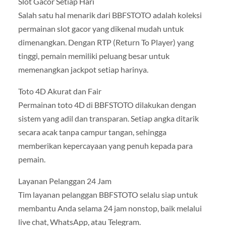
Slot Gacor Setiap Hari
Salah satu hal menarik dari BBFSTOTO adalah koleksi
permainan slot gacor yang dikenal mudah untuk
dimenangkan. Dengan RTP (Return To Player) yang
tinggi, pemain memiliki peluang besar untuk
memenangkan jackpot setiap harinya.
Toto 4D Akurat dan Fair
Permainan toto 4D di BBFSTOTO dilakukan dengan
sistem yang adil dan transparan. Setiap angka ditarik
secara acak tanpa campur tangan, sehingga
memberikan kepercayaan yang penuh kepada para
pemain.
Layanan Pelanggan 24 Jam
Tim layanan pelanggan BBFSTOTO selalu siap untuk
membantu Anda selama 24 jam nonstop, baik melalui
live chat, WhatsApp, atau Telegram.