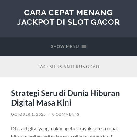
CARA CEPAT MENANG
JACKPOT DI SLOT GACOR
SHOW MENU
TAG:
SITUS ANTI RUNGKAD
Strategi Seru di Dunia Hiburan
Digital Masa Kini
OCTOBER 1, 2025
/
0 COMMENTS
Di era digital yang makin ngebut kayak kereta cepat,
hiburan online jadi salah satu pilihan utama buat