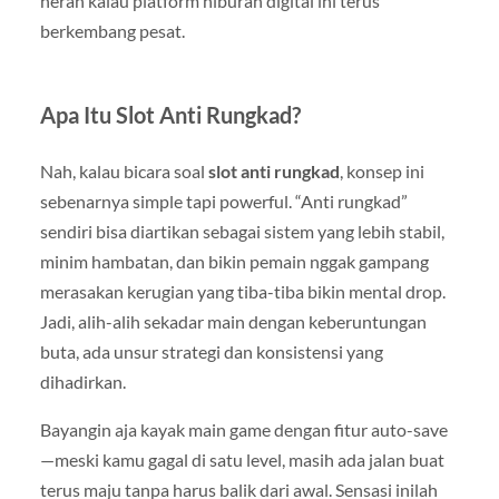
heran kalau platform hiburan digital ini terus
berkembang pesat.
Apa Itu Slot Anti Rungkad?
Nah, kalau bicara soal
slot anti rungkad
, konsep ini
sebenarnya simple tapi powerful. “Anti rungkad”
sendiri bisa diartikan sebagai sistem yang lebih stabil,
minim hambatan, dan bikin pemain nggak gampang
merasakan kerugian yang tiba-tiba bikin mental drop.
Jadi, alih-alih sekadar main dengan keberuntungan
buta, ada unsur strategi dan konsistensi yang
dihadirkan.
Bayangin aja kayak main game dengan fitur auto-save
—meski kamu gagal di satu level, masih ada jalan buat
terus maju tanpa harus balik dari awal. Sensasi inilah