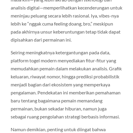
analisis digital—memperlihatkan kecenderungan untuk
meninjau peluang secara lebih rasional. Iya, vibes-nya
lebih ke “nggak cuma feeling doang, bro,” meskipun
pada akhirnya unsur keberuntungan tetap tidak dapat
dipisahkan dari permainan ini.
Seiring meningkatnya ketergantungan pada data,
platform togel modern menyediakan fitur-fitur yang
memudahkan pemain dalam melakukan analisis. Grafik
keluaran, riwayat nomor, hingga prediksi probabilistik
menjadi bagian dari ekosistem yang memperkaya
pengalaman. Pendekatan ini memberikan pemahaman
baru tentang bagaimana pemain memandang
permainan, bukan sekadar hiburan, namun juga
sebagai ruang pengolahan strategi berbasis informasi.
Namun demikian, penting untuk diingat bahwa