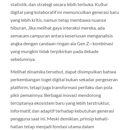
statistik, dan strategi secara lebih terbuka. Kultur
digital yang kolaboratif ini memunculkan generasi baru
yang lebih kritis, namun tetap membawa nuansa
hiburan. Jika melihat gaya interaksi mereka, ada
semacam campuran antara keseriusan menganalisis
angka dengan candaan ringan ala Gen Z—kombinasi
yang mungkin tidak terpikirkan pada dekade
sebelumnya.
Melihat dinamika tersebut, dapat disimpulkan bahwa
perkembangan togel digital bukan sekadar pergeseran
platform, tetapi juga transformasi perilaku dan pola
pikir pemainnya. Berbagai inovasi mendorong
terciptanya ekosistem baru yang lebih terstruktur,
informatif, dan adaptif terhadap kebutuhan generasi
pengguna saat ini. Meski demikian, prinsip kehati-
hatian tetap menjadi fondasi utama dalam