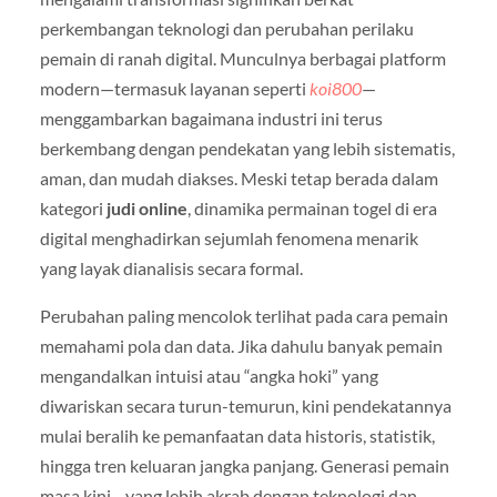
perkembangan teknologi dan perubahan perilaku
pemain di ranah digital. Munculnya berbagai platform
modern—termasuk layanan seperti
koi800
—
menggambarkan bagaimana industri ini terus
berkembang dengan pendekatan yang lebih sistematis,
aman, dan mudah diakses. Meski tetap berada dalam
kategori
judi online
, dinamika permainan togel di era
digital menghadirkan sejumlah fenomena menarik
yang layak dianalisis secara formal.
Perubahan paling mencolok terlihat pada cara pemain
memahami pola dan data. Jika dahulu banyak pemain
mengandalkan intuisi atau “angka hoki” yang
diwariskan secara turun-temurun, kini pendekatannya
mulai beralih ke pemanfaatan data historis, statistik,
hingga tren keluaran jangka panjang. Generasi pemain
masa kini—yang lebih akrab dengan teknologi dan