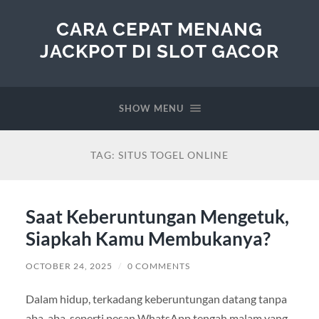
CARA CEPAT MENANG
JACKPOT DI SLOT GACOR
SHOW MENU
TAG:
SITUS TOGEL ONLINE
Saat Keberuntungan Mengetuk,
Siapkah Kamu Membukanya?
OCTOBER 24, 2025
/
0 COMMENTS
Dalam hidup, terkadang keberuntungan datang tanpa
aba-aba, seperti pesan WhatsApp tengah malam yang