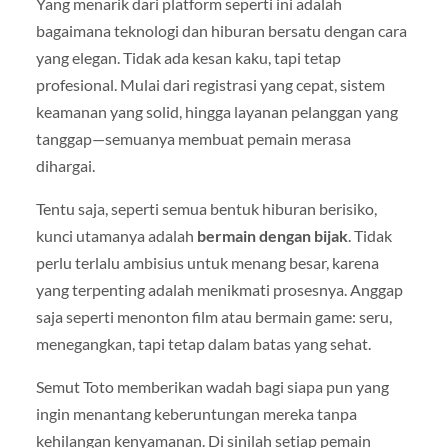
Yang menarik dari platform seperti ini adalah
bagaimana teknologi dan hiburan bersatu dengan cara
yang elegan. Tidak ada kesan kaku, tapi tetap
profesional. Mulai dari registrasi yang cepat, sistem
keamanan yang solid, hingga layanan pelanggan yang
tanggap—semuanya membuat pemain merasa
dihargai.
Tentu saja, seperti semua bentuk hiburan berisiko,
kunci utamanya adalah
bermain dengan bijak
. Tidak
perlu terlalu ambisius untuk menang besar, karena
yang terpenting adalah menikmati prosesnya. Anggap
saja seperti menonton film atau bermain game: seru,
menegangkan, tapi tetap dalam batas yang sehat.
Semut Toto memberikan wadah bagi siapa pun yang
ingin menantang keberuntungan mereka tanpa
kehilangan kenyamanan. Di sinilah setiap pemain