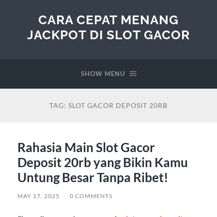
CARA CEPAT MENANG
JACKPOT DI SLOT GACOR
SHOW MENU
TAG:
SLOT GACOR DEPOSIT 20RB
Rahasia Main Slot Gacor
Deposit 20rb yang Bikin Kamu
Untung Besar Tanpa Ribet!
MAY 17, 2025
/
0 COMMENTS