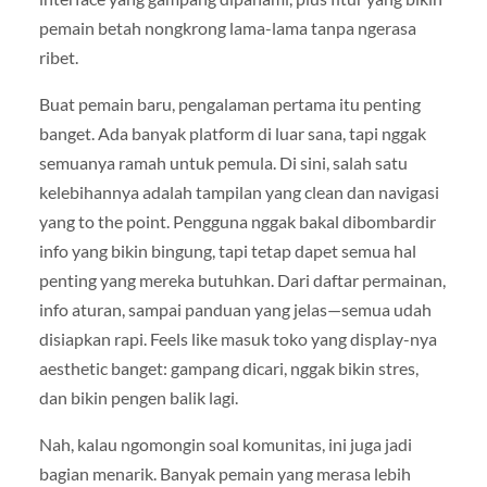
pemain betah nongkrong lama-lama tanpa ngerasa
ribet.
Buat pemain baru, pengalaman pertama itu penting
banget. Ada banyak platform di luar sana, tapi nggak
semuanya ramah untuk pemula. Di sini, salah satu
kelebihannya adalah tampilan yang clean dan navigasi
yang to the point. Pengguna nggak bakal dibombardir
info yang bikin bingung, tapi tetap dapet semua hal
penting yang mereka butuhkan. Dari daftar permainan,
info aturan, sampai panduan yang jelas—semua udah
disiapkan rapi. Feels like masuk toko yang display-nya
aesthetic banget: gampang dicari, nggak bikin stres,
dan bikin pengen balik lagi.
Nah, kalau ngomongin soal komunitas, ini juga jadi
bagian menarik. Banyak pemain yang merasa lebih