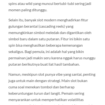
spins atau wild yang muncul bertubi-tubi sering jadi
momen paling ditunggu.
Selain itu, banyak slot modern menghadirkan fitur
gulungan berantai (cascading reels) yang
memungkinkan simbol meledak dan digantikan oleh
simbol baru dalam satu putaran. Fitur ini bikin satu
spin bisa menghasilkan beberapa kemenangan
sekaligus. Bagi pemula, ini adalah hal yang bikin
permainan jadi makin seru karena nggak harus nunggu
putaran berikutnya buat liat hasil tambahan.
Namun, meskipun slot punya vibe yang santai, penting
juga untuk main dengan strategi. Main slot bukan
cuma soal menekan tombol dan berharap
keberuntungan turun dari langit. Pemain sering
menyarankan untuk memperhatikan volatilitas