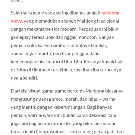
Salah satu game yang sering dibahas adalah
mahjong
ways
, yang memadukan elemen Mahjong tradisional
dengan mekanisme slot modern. Perpaduan ini bikin
gameplay terasa unik dan nggak monoton. Banyak
pemain suka karena simbol-simbolnya familiar,
animasinya smooth, dan fitur penggandaan
kemenangan bisa muncul tiba-tiba. Rasanya kayak lagi
drifting di tikungan terakhir, terus tiba-tiba turbo-nya
nyala sendiri.
Dari sisi visual, game-game bertema Mahjong biasanya
mengusung nuansa emas, merah, dan hijau—warna
yang identik dengan keberuntungan. Bagi banyak
pemain, warna-warna ini bukan cuma dekorasi, tapi
juga jadi bagian dari atmosfer yang bikin permainan
terasa lebih hidup. Animasi scatter yang pecah jadi free