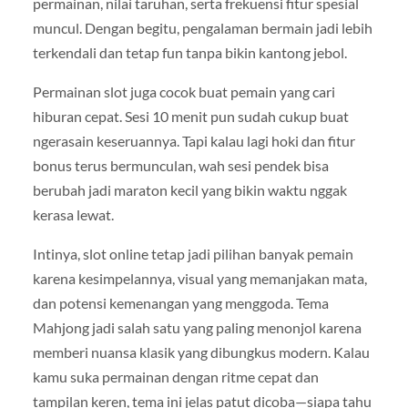
permainan, nilai taruhan, serta frekuensi fitur spesial
muncul. Dengan begitu, pengalaman bermain jadi lebih
terkendali dan tetap fun tanpa bikin kantong jebol.
Permainan slot juga cocok buat pemain yang cari
hiburan cepat. Sesi 10 menit pun sudah cukup buat
ngerasain keseruannya. Tapi kalau lagi hoki dan fitur
bonus terus bermunculan, wah sesi pendek bisa
berubah jadi maraton kecil yang bikin waktu nggak
kerasa lewat.
Intinya, slot online tetap jadi pilihan banyak pemain
karena kesimpelannya, visual yang memanjakan mata,
dan potensi kemenangan yang menggoda. Tema
Mahjong jadi salah satu yang paling menonjol karena
memberi nuansa klasik yang dibungkus modern. Kalau
kamu suka permainan dengan ritme cepat dan
tampilan keren, tema ini jelas patut dicoba—siapa tahu