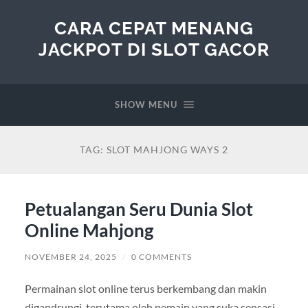
CARA CEPAT MENANG
JACKPOT DI SLOT GACOR
SHOW MENU
TAG:
SLOT MAHJONG WAYS 2
Petualangan Seru Dunia Slot
Online Mahjong
NOVEMBER 24, 2025
/
0 COMMENTS
Permainan slot online terus berkembang dan makin
digandrungi, terutama oleh pemain yang suka sensasi