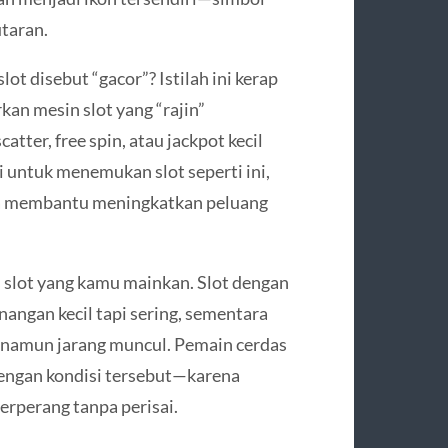
taran.
 disebut “gacor”? Istilah ini kerap
n mesin slot yang “rajin”
ter, free spin, atau jackpot kecil
i untuk menemukan slot seperti ini,
sa membantu meningkatkan peluang
 slot yang kamu mainkan. Slot dengan
angan kecil tapi sering, sementara
r namun jarang muncul. Pemain cerdas
engan kondisi tersebut—karena
berperang tanpa perisai.