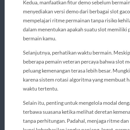
Kedua, manfaatkan fitur demo sebelum bermain 
menyediakan versi demo dari berbagai slot gacor
mempelajari ritme permainan tanpa risiko kehil
dalam menentukan apakah suatu slot memiliki p
bermain kamu.
Selanjutnya, perhatikan waktu bermain. Meskipu
beberapa pemain veteran percaya bahwa slot me
peluang kemenangan terasa lebih besar. Mungkin 
karena sistem rotasi algoritma yang membuat has
waktu tertentu.
Selain itu, penting untuk mengelola modal deng
terbawa suasana ketika melihat deretan kemena
tanpa perhitungan. Padahal, menjaga ritme dan 
kunci keberhasilan jangka panjang. Ingat, perma