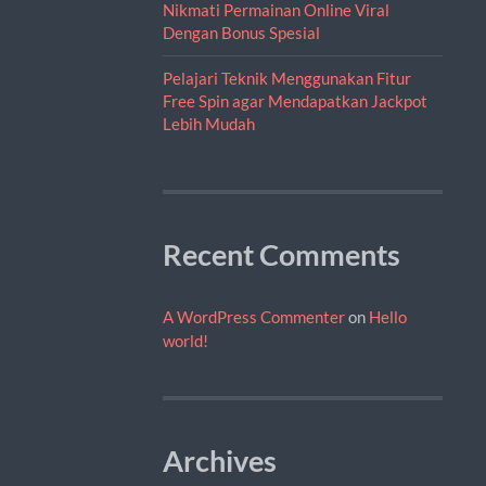
Nikmati Permainan Online Viral
Dengan Bonus Spesial
Pelajari Teknik Menggunakan Fitur
Free Spin agar Mendapatkan Jackpot
Lebih Mudah
Recent Comments
A WordPress Commenter
on
Hello
world!
Archives