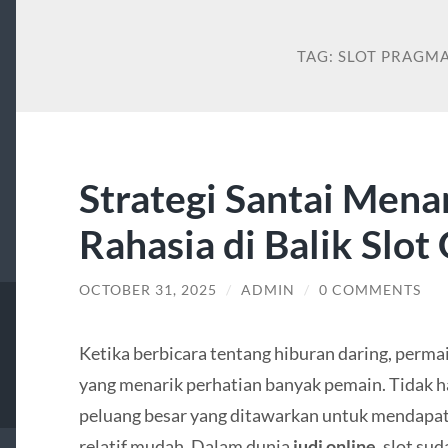
TAG:
SLOT PRAGMA
Strategi Santai Mena
Rahasia di Balik Slot
OCTOBER 31, 2025
/
ADMIN
/
0 COMMENTS
Ketika berbicara tentang hiburan daring, perm
yang menarik perhatian banyak pemain. Tidak h
peluang besar yang ditawarkan untuk mendapa
relatif mudah. Dalam dunia
judi online
, slot su