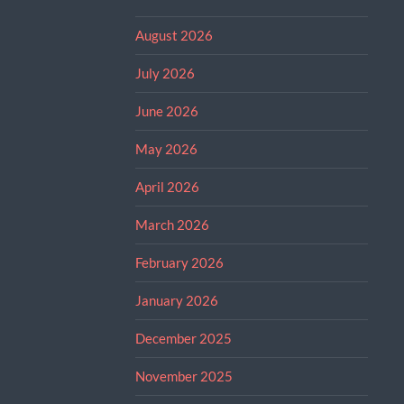
August 2026
July 2026
June 2026
May 2026
April 2026
March 2026
February 2026
January 2026
December 2025
November 2025