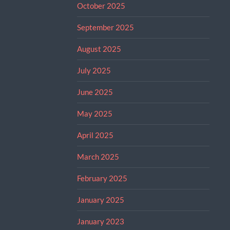
October 2025
September 2025
August 2025
July 2025
June 2025
May 2025
April 2025
March 2025
February 2025
January 2025
January 2023