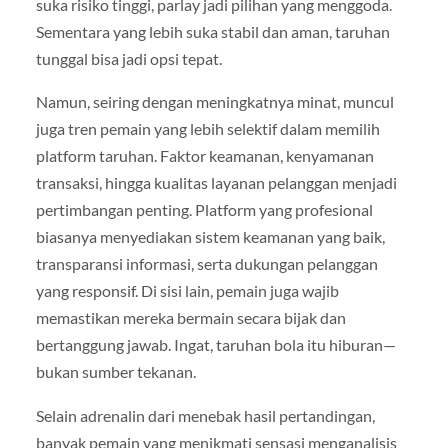
suka risiko tinggi, parlay jadi pilihan yang menggoda.
Sementara yang lebih suka stabil dan aman, taruhan
tunggal bisa jadi opsi tepat.
Namun, seiring dengan meningkatnya minat, muncul
juga tren pemain yang lebih selektif dalam memilih
platform taruhan. Faktor keamanan, kenyamanan
transaksi, hingga kualitas layanan pelanggan menjadi
pertimbangan penting. Platform yang profesional
biasanya menyediakan sistem keamanan yang baik,
transparansi informasi, serta dukungan pelanggan
yang responsif. Di sisi lain, pemain juga wajib
memastikan mereka bermain secara bijak dan
bertanggung jawab. Ingat, taruhan bola itu hiburan—
bukan sumber tekanan.
Selain adrenalin dari menebak hasil pertandingan,
banyak pemain yang menikmati sensasi menganalisis