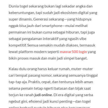
Dunia togel sekarang bukan lagi sekadar angka dan
keberuntungan, tapi sudah jadi ekosistem digital yang
super dinamis. Generasi sekarang—yang hidupnya
nggak bisa jauh dari smartphone—mulai melihat
permainan ini bukan cuma sebagai hiburan, tapi juga
sebagai pengalaman interaktif yang ngasih vibe
kompetitif. Semua semakin mudah diakses, termasuk
lewat platform modern seperti
mawar500 login
yang
bikin proses masuk dan main jadi simpel banget.
Kalau dulu orang harus keluar rumah, muter-muter
cari tempat pasang nomor, sekarang semuanya tinggal
tap-tap aja. Praktis, cepat, dan tentunya lebih aman
selama pemain tetap ngerti batasan dan bijak saat
terjun ke ranah
judi online
. Di era digital yang serba
ngebut gini, efisiensi jadi kunci penting—dan togel
online berhasil nyatuin hiburan plus kenyamanan