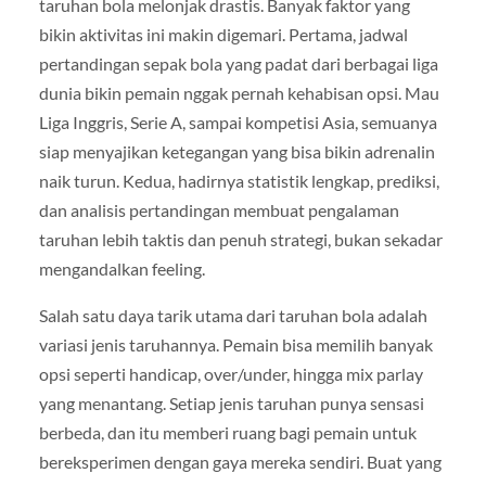
taruhan bola melonjak drastis. Banyak faktor yang
bikin aktivitas ini makin digemari. Pertama, jadwal
pertandingan sepak bola yang padat dari berbagai liga
dunia bikin pemain nggak pernah kehabisan opsi. Mau
Liga Inggris, Serie A, sampai kompetisi Asia, semuanya
siap menyajikan ketegangan yang bisa bikin adrenalin
naik turun. Kedua, hadirnya statistik lengkap, prediksi,
dan analisis pertandingan membuat pengalaman
taruhan lebih taktis dan penuh strategi, bukan sekadar
mengandalkan feeling.
Salah satu daya tarik utama dari taruhan bola adalah
variasi jenis taruhannya. Pemain bisa memilih banyak
opsi seperti handicap, over/under, hingga mix parlay
yang menantang. Setiap jenis taruhan punya sensasi
berbeda, dan itu memberi ruang bagi pemain untuk
bereksperimen dengan gaya mereka sendiri. Buat yang