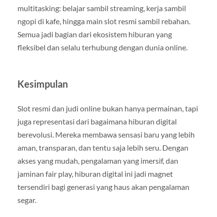
multitasking: belajar sambil streaming, kerja sambil
ngopi di kafe, hingga main slot resmi sambil rebahan.
Semua jadi bagian dari ekosistem hiburan yang
fleksibel dan selalu terhubung dengan dunia online.
Kesimpulan
Slot resmi dan judi online bukan hanya permainan, tapi
juga representasi dari bagaimana hiburan digital
berevolusi. Mereka membawa sensasi baru yang lebih
aman, transparan, dan tentu saja lebih seru. Dengan
akses yang mudah, pengalaman yang imersif, dan
jaminan fair play, hiburan digital ini jadi magnet
tersendiri bagi generasi yang haus akan pengalaman
segar.