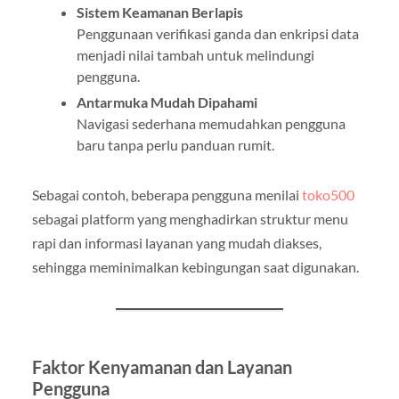
Sistem Keamanan Berlapis
Penggunaan verifikasi ganda dan enkripsi data
menjadi nilai tambah untuk melindungi
pengguna.
Antarmuka Mudah Dipahami
Navigasi sederhana memudahkan pengguna
baru tanpa perlu panduan rumit.
Sebagai contoh, beberapa pengguna menilai
toko500
sebagai platform yang menghadirkan struktur menu
rapi dan informasi layanan yang mudah diakses,
sehingga meminimalkan kebingungan saat digunakan.
Faktor Kenyamanan dan Layanan
Pengguna