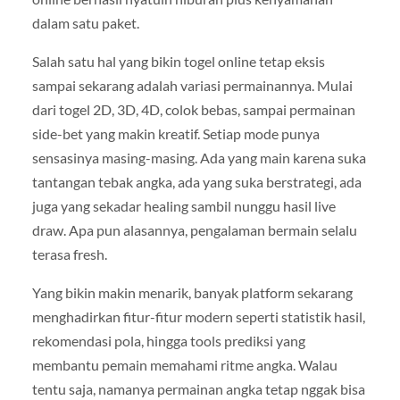
dalam satu paket.
Salah satu hal yang bikin togel online tetap eksis
sampai sekarang adalah variasi permainannya. Mulai
dari togel 2D, 3D, 4D, colok bebas, sampai permainan
side-bet yang makin kreatif. Setiap mode punya
sensasinya masing-masing. Ada yang main karena suka
tantangan tebak angka, ada yang suka berstrategi, ada
juga yang sekadar healing sambil nunggu hasil live
draw. Apa pun alasannya, pengalaman bermain selalu
terasa fresh.
Yang bikin makin menarik, banyak platform sekarang
menghadirkan fitur-fitur modern seperti statistik hasil,
rekomendasi pola, hingga tools prediksi yang
membantu pemain memahami ritme angka. Walau
tentu saja, namanya permainan angka tetap nggak bisa