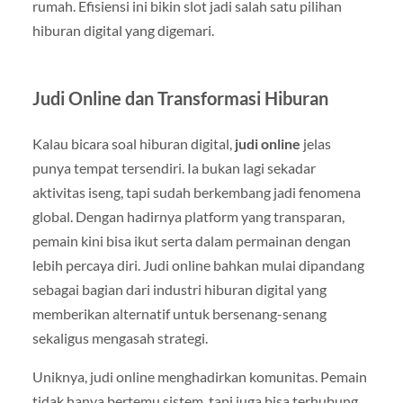
rumah. Efisiensi ini bikin slot jadi salah satu pilihan
hiburan digital yang digemari.
Judi Online dan Transformasi Hiburan
Kalau bicara soal hiburan digital,
judi online
jelas
punya tempat tersendiri. Ia bukan lagi sekadar
aktivitas iseng, tapi sudah berkembang jadi fenomena
global. Dengan hadirnya platform yang transparan,
pemain kini bisa ikut serta dalam permainan dengan
lebih percaya diri. Judi online bahkan mulai dipandang
sebagai bagian dari industri hiburan digital yang
memberikan alternatif untuk bersenang-senang
sekaligus mengasah strategi.
Uniknya, judi online menghadirkan komunitas. Pemain
tidak hanya bertemu sistem, tapi juga bisa terhubung