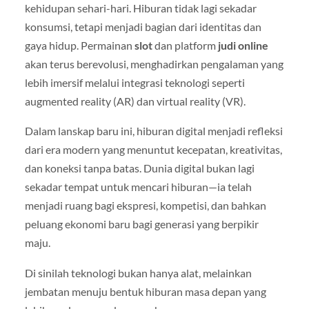
kehidupan sehari-hari. Hiburan tidak lagi sekadar
konsumsi, tetapi menjadi bagian dari identitas dan
gaya hidup. Permainan
slot
dan platform
judi online
akan terus berevolusi, menghadirkan pengalaman yang
lebih imersif melalui integrasi teknologi seperti
augmented reality (AR) dan virtual reality (VR).
Dalam lanskap baru ini, hiburan digital menjadi refleksi
dari era modern yang menuntut kecepatan, kreativitas,
dan koneksi tanpa batas. Dunia digital bukan lagi
sekadar tempat untuk mencari hiburan—ia telah
menjadi ruang bagi ekspresi, kompetisi, dan bahkan
peluang ekonomi baru bagi generasi yang berpikir
maju.
Di sinilah teknologi bukan hanya alat, melainkan
jembatan menuju bentuk hiburan masa depan yang