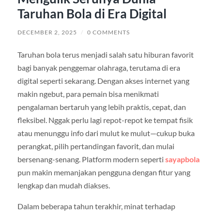
Taruhan Bola di Era Digital
DECEMBER 2, 2025
/
0 COMMENTS
Taruhan bola terus menjadi salah satu hiburan favorit
bagi banyak penggemar olahraga, terutama di era
digital seperti sekarang. Dengan akses internet yang
makin ngebut, para pemain bisa menikmati
pengalaman bertaruh yang lebih praktis, cepat, dan
fleksibel. Nggak perlu lagi repot-repot ke tempat fisik
atau menunggu info dari mulut ke mulut—cukup buka
perangkat, pilih pertandingan favorit, dan mulai
bersenang-senang. Platform modern seperti
sayapbola
pun makin memanjakan pengguna dengan fitur yang
lengkap dan mudah diakses.
Dalam beberapa tahun terakhir, minat terhadap