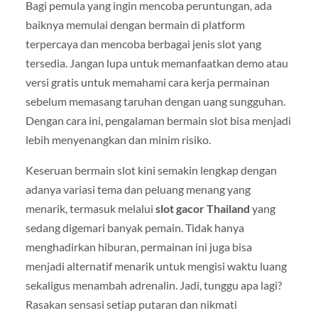
Bagi pemula yang ingin mencoba peruntungan, ada
baiknya memulai dengan bermain di platform
terpercaya dan mencoba berbagai jenis slot yang
tersedia. Jangan lupa untuk memanfaatkan demo atau
versi gratis untuk memahami cara kerja permainan
sebelum memasang taruhan dengan uang sungguhan.
Dengan cara ini, pengalaman bermain slot bisa menjadi
lebih menyenangkan dan minim risiko.
Keseruan bermain slot kini semakin lengkap dengan
adanya variasi tema dan peluang menang yang
menarik, termasuk melalui
slot gacor Thailand
yang
sedang digemari banyak pemain. Tidak hanya
menghadirkan hiburan, permainan ini juga bisa
menjadi alternatif menarik untuk mengisi waktu luang
sekaligus menambah adrenalin. Jadi, tunggu apa lagi?
Rasakan sensasi setiap putaran dan nikmati