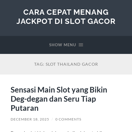
CARA CEPAT MENANG
JACKPOT DI SLOT GACOR
SHOW MENU
TAG:
SLOT THAILAND GACOR
Sensasi Main Slot yang Bikin
Deg-degan dan Seru Tiap
Putaran
DECEMBER 18, 2025
/
0 COMMENTS