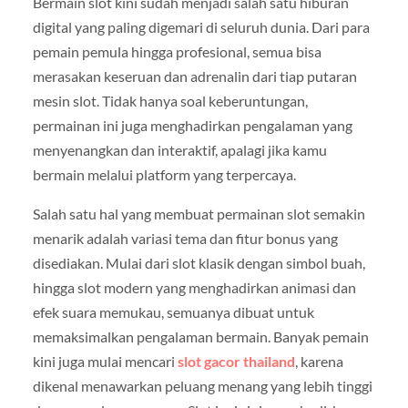
Bermain slot kini sudah menjadi salah satu hiburan
digital yang paling digemari di seluruh dunia. Dari para
pemain pemula hingga profesional, semua bisa
merasakan keseruan dan adrenalin dari tiap putaran
mesin slot. Tidak hanya soal keberuntungan,
permainan ini juga menghadirkan pengalaman yang
menyenangkan dan interaktif, apalagi jika kamu
bermain melalui platform yang terpercaya.
Salah satu hal yang membuat permainan slot semakin
menarik adalah variasi tema dan fitur bonus yang
disediakan. Mulai dari slot klasik dengan simbol buah,
hingga slot modern yang menghadirkan animasi dan
efek suara memukau, semuanya dibuat untuk
memaksimalkan pengalaman bermain. Banyak pemain
kini juga mulai mencari
slot gacor thailand
, karena
dikenal menawarkan peluang menang yang lebih tinggi