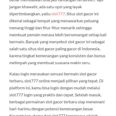
jangan khawatir, ada satu opsi yang layak
dipertimbangkan, yaitu
slot777
. Situs slot gacor ini
dikenal sebagai tempat yang menawarkan peluang
menang tinggi dan fitur-fitur menarik sehingga
membuat pemain merasa lebih bersemangat setiap kali
bermain. Banyak yang menyebut slot gacor ini sebagai
salah satu situs slot gacor paling gacor di Indonesia,
karena tingkat kemenangan yang konsisten dan bonus
melimpah yang membuat suasana makin seru.
Kalau ingin merasakan sensasi bermain slot gacor
terbaru, slot777 online menjadi pilihan yang tepat. Di
platform ini, kamu bisa login dengan mudah melalui
slot777 login yang praktis dan cepat. Setelah masuk,
berbagai permainan slot gacor terbaru siap menemani
hari-harimu dengan potensi kemenangan besar.
Keunggulan utama dari slot777 terpercaya adalah