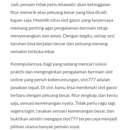
Jadi, pemain tidak perlu khawatir akan ketinggalan
fitur menarik atau peluang besar yang bisa diraih
kapan saja. Memilih situs slot gacor yang terpercaya
memang penting agar pengalaman bermain tetap
menyenangkan dan aman. Dengan begitu, setiap sesi
taruhan bisa berjalan lancar dan peluang menang
semakin terbuka lebar.
Kesimpulannya, bagi yang sedang mencari solusi
praktis dan menginginkan pengalaman bermain slot
online yang penuh keberuntungan, slot777 adalah
jawaban tepat. Di sini, kamu bisa menikmati slot gacor
terbaru dengan peluang besar, fitur lengkap, dan tentu
saja, sensasi kemenangan nyata. Tidak perlu ragu lagi,
segera login, rasakan sensasi kemenangan besar, dan
buktikan sendiri mengapa slot777 terpercaya menjadi
pilihan utama banyak pemain loyal.