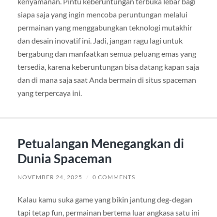
kenyamanan. Pintu keberuntungan terbuka lebar bagi
siapa saja yang ingin mencoba peruntungan melalui
permainan yang menggabungkan teknologi mutakhir
dan desain inovatif ini. Jadi, jangan ragu lagi untuk
bergabung dan manfaatkan semua peluang emas yang
tersedia, karena keberuntungan bisa datang kapan saja
dan di mana saja saat Anda bermain di situs spaceman
yang terpercaya ini.
Petualangan Menegangkan di
Dunia Spaceman
NOVEMBER 24, 2025
/
0 COMMENTS
Kalau kamu suka game yang bikin jantung deg-degan
tapi tetap fun, permainan bertema luar angkasa satu ini