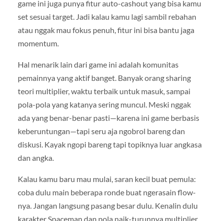
game ini juga punya fitur auto-cashout yang bisa kamu
set sesuai target. Jadi kalau kamu lagi sambil rebahan
atau nggak mau fokus penuh, fitur ini bisa bantu jaga
momentum.
Hal menarik lain dari game ini adalah komunitas
pemainnya yang aktif banget. Banyak orang sharing
teori multiplier, waktu terbaik untuk masuk, sampai
pola-pola yang katanya sering muncul. Meski nggak
ada yang benar-benar pasti—karena ini game berbasis
keberuntungan—tapi seru aja ngobrol bareng dan
diskusi. Kayak ngopi bareng tapi topiknya luar angkasa
dan angka.
Kalau kamu baru mau mulai, saran kecil buat pemula:
coba dulu main beberapa ronde buat ngerasain flow-
nya. Jangan langsung pasang besar dulu. Kenalin dulu
karakter Spaceman dan pola naik-turunnya multiplier.