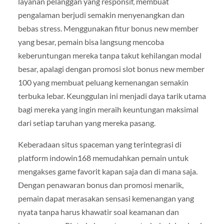
layanan pelanggan yang responsif, membuat
pengalaman berjudi semakin menyenangkan dan
bebas stress. Menggunakan fitur bonus new member
yang besar, pemain bisa langsung mencoba
keberuntungan mereka tanpa takut kehilangan modal
besar, apalagi dengan promosi slot bonus new member
100 yang membuat peluang kemenangan semakin
terbuka lebar. Keunggulan ini menjadi daya tarik utama
bagi mereka yang ingin meraih keuntungan maksimal
dari setiap taruhan yang mereka pasang.
Keberadaan situs spaceman yang terintegrasi di
platform indowin168 memudahkan pemain untuk
mengakses game favorit kapan saja dan di mana saja.
Dengan penawaran bonus dan promosi menarik,
pemain dapat merasakan sensasi kemenangan yang
nyata tanpa harus khawatir soal keamanan dan