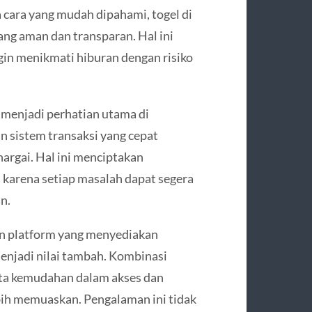
cara yang mudah dipahami, togel di
g aman dan transparan. Hal ini
gin menikmati hiburan dengan risiko
menjadi perhatian utama di
 sistem transaksi yang cepat
argai. Hal ini menciptakan
karena setiap masalah dapat segera
n.
an platform yang menyediakan
njadi nilai tambah. Kombinasi
serta kemudahan dalam akses dan
bih memuaskan. Pengalaman ini tidak