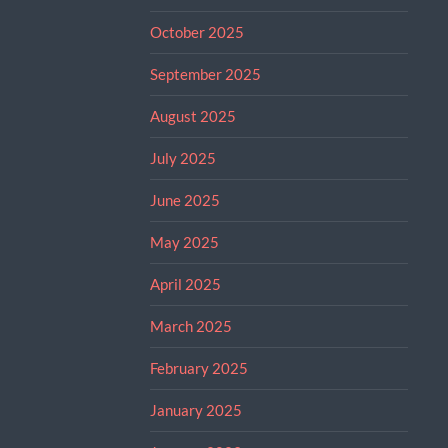
October 2025
September 2025
August 2025
July 2025
June 2025
May 2025
April 2025
March 2025
February 2025
January 2025