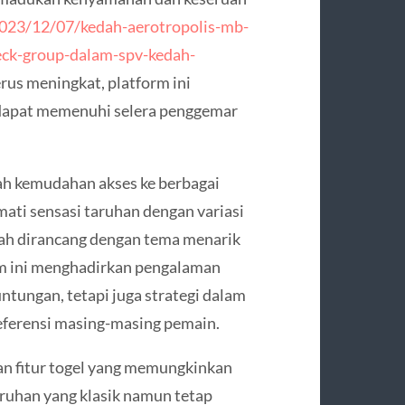
2023/12/07/kedah-aerotropolis-mb-
eck-group-dalam-spv-kedah-
erus meningkat, platform ini
apat memenuhi selera penggemar
ah kemudahan akses ke berbagai
ati sensasi taruhan dengan variasi
lah dirancang dengan tema menarik
rm ini menghadirkan pengalaman
tungan, tetapi juga strategi dalam
eferensi masing-masing pemain.
n fitur togel yang memungkinkan
uhan yang klasik namun tetap