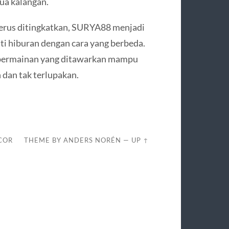
mua kalangan.
erus ditingkatkan, SURYA88 menjadi
ati hiburan dengan cara yang berbeda.
p permainan yang ditawarkan mampu
an tak terlupakan.
COR
THEME BY
ANDERS NORÉN
—
UP ↑