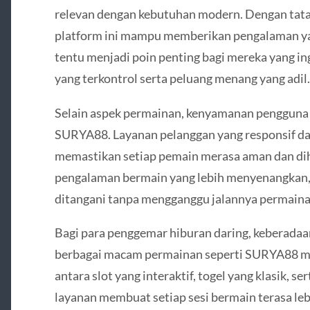
relevan dengan kebutuhan modern. Dengan tata 
platform ini mampu memberikan pengalaman yan
tentu menjadi poin penting bagi mereka yang in
yang terkontrol serta peluang menang yang adil.
Selain aspek permainan, kenyamanan pengguna 
SURYA88. Layanan pelanggan yang responsif dan
memastikan setiap pemain merasa aman dan dih
pengalaman bermain yang lebih menyenangkan, 
ditangani tanpa mengganggu jalannya permaina
Bagi para penggemar hiburan daring, keberada
berbagai macam permainan seperti SURYA88 me
antara slot yang interaktif, togel yang klasik, 
layanan membuat setiap sesi bermain terasa le