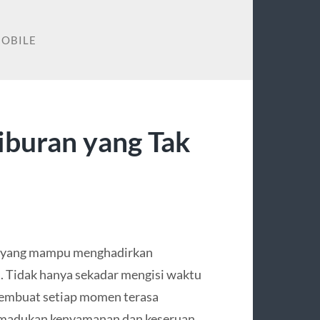
MOBILE
iburan yang Tak
 yang mampu menghadirkan
 Tidak hanya sekadar mengisi waktu
 membuat setiap momen terasa
memadukan kenyamanan dan keseruan