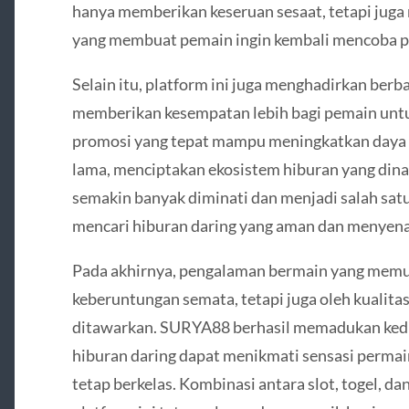
hanya memberikan keseruan sesaat, tetapi juga
yang membuat pemain ingin kembali mencoba 
Selain itu, platform ini juga menghadirkan ber
memberikan kesempatan lebih bagi pemain untu
promosi yang tepat mampu meningkatkan daya 
lama, menciptakan ekosistem hiburan yang dina
semakin banyak diminati dan menjadi salah sat
mencari hiburan daring yang aman dan menyen
Pada akhirnya, pengalaman bermain yang memua
keberuntungan semata, tetapi juga oleh kualita
ditawarkan. SURYA88 berhasil memadukan ked
hiburan daring dapat menikmati sensasi perma
tetap berkelas. Kombinasi antara slot, togel, 