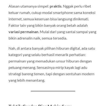
Alasan utamanya simpel:
praktis
. Nggak perlu ribet
keluar rumah, cukup modal smartphone sama koneksi
internet, semua keseruan bisa langsung dinikmati.
Faktor lain yang bikin banyak orang betah adalah
variasi permainan
. Mulai dari yang santai sampai yang
bikin adrenalin naik, semua tersedia.
Nah, di antara banyak pilihan hiburan digital, ada satu
kategori yang selalu berhasil menarik perhatian:
permainan yang memadukan unsur hiburan dengan
peluang menang. Sensasinya mirip kayak lagi adu
strategi bareng temen, tapi dengan sentuhan modern
yang lebih menantang.