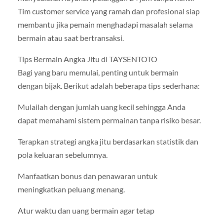
Tim customer service yang ramah dan profesional siap
membantu jika pemain menghadapi masalah selama
bermain atau saat bertransaksi.
Tips Bermain Angka Jitu di TAYSENTOTO
Bagi yang baru memulai, penting untuk bermain
dengan bijak. Berikut adalah beberapa tips sederhana:
Mulailah dengan jumlah uang kecil sehingga Anda
dapat memahami sistem permainan tanpa risiko besar.
Terapkan strategi angka jitu berdasarkan statistik dan
pola keluaran sebelumnya.
Manfaatkan bonus dan penawaran untuk
meningkatkan peluang menang.
Atur waktu dan uang bermain agar tetap