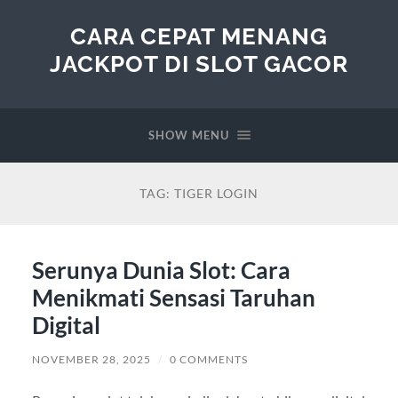
CARA CEPAT MENANG
JACKPOT DI SLOT GACOR
SHOW MENU
TAG:
TIGER LOGIN
Serunya Dunia Slot: Cara
Menikmati Sensasi Taruhan
Digital
NOVEMBER 28, 2025
/
0 COMMENTS