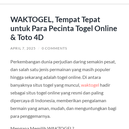
WAKTOGEL, Tempat Tepat
untuk Para Pecinta Togel Online
& Toto 4D
APRIL 7, 2025
/
0 COMMENTS
Perkembangan dunia perjudian daring semakin pesat,
dan salah satu jenis permainan yang masih populer
hingga sekarang adalah togel online. Di antara
banyaknya situs togel yang muncul,
waktogel
hadir
sebagai situs togel online yang resmi dan paling
dipercaya di Indonesia, memberikan pengalaman
bermain yang aman, mudah, dan menguntungkan bagi
para penggemarnya.
Mengapa Memilih WAKTOGEL?