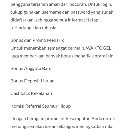
pengguna terjamin aman dari bocoran. Untuk login,
cukup gunakan username dan password yang sudah
didaftarkan, sehingga semua informasi tetap
terlindungi dan rahasia.
Bonus dan Promo Menarik
Untuk menambah semangat bermain, WAKTOGEL
juga memberikan banyak bonus menarik, antara lain:
Bonus Anggota Baru
Bonus Deposit Harian
Cashback Kekalahan
Komisi Referral Seumur Hidup
Dengan beragam promo ini, kesempatan Anda untuk
menang semakin besar sekaligus meningkatkan nilai