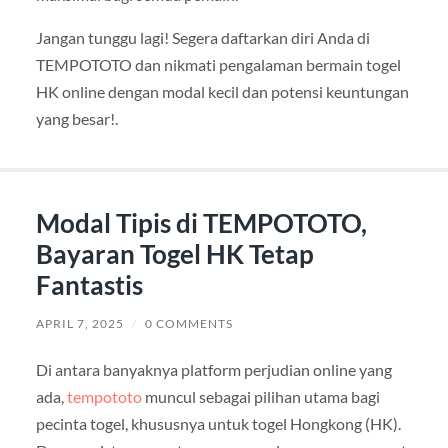
Jangan tunggu lagi! Segera daftarkan diri Anda di
TEMPOTOTO dan nikmati pengalaman bermain togel
HK online dengan modal kecil dan potensi keuntungan
yang besar!.
Modal Tipis di TEMPOTOTO,
Bayaran Togel HK Tetap
Fantastis
APRIL 7, 2025
/
0 COMMENTS
Di antara banyaknya platform perjudian online yang
ada,
tempototo
muncul sebagai pilihan utama bagi
pecinta togel, khususnya untuk togel Hongkong (HK).