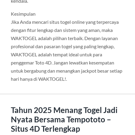
kendala.
Kesimpulan
Jika Anda mencari situs togel online yang terpercaya
dengan fitur lengkap dan sistem yang aman, maka
WAKTOGEL adalah pilihan terbaik. Dengan layanan
profesional dan pasaran togel yang paling lengkap,
WAKTOGEL adalah tempat ideal untuk para
penggemar Toto 4D. Jangan lewatkan kesempatan
untuk bergabung dan menangkan jackpot besar setiap
hari hanya di WAKTOGEL!.
Tahun 2025 Menang Togel Jadi
Nyata Bersama Tempototo –
Situs 4D Terlengkap