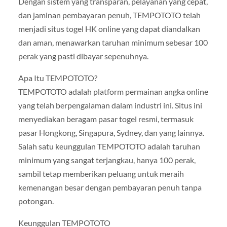
Dengan sistem yang transparan, pelayanan yang cepat,
dan jaminan pembayaran penuh, TEMPOTOTO telah
menjadi situs togel HK online yang dapat diandalkan
dan aman, menawarkan taruhan minimum sebesar 100
perak yang pasti dibayar sepenuhnya.
Apa Itu TEMPOTOTO?
TEMPOTOTO adalah platform permainan angka online
yang telah berpengalaman dalam industri ini. Situs ini
menyediakan beragam pasar togel resmi, termasuk
pasar Hongkong, Singapura, Sydney, dan yang lainnya.
Salah satu keunggulan TEMPOTOTO adalah taruhan
minimum yang sangat terjangkau, hanya 100 perak,
sambil tetap memberikan peluang untuk meraih
kemenangan besar dengan pembayaran penuh tanpa
potongan.
Keunggulan TEMPOTOTO