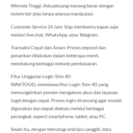
Winrate Tinggi: Ada peluang menang besar dengan
sistem fair play tanpa adanya manipulasi.
Customer Service 24 Jam: Siap membantu kapan saja
melalui live chat, WhatsApp, atau Telegram.
Transaksi Cepat dan Aman: Proses deposit dan
penarikan dilakukan dalam beberapa menit,
mendukung berbagai metode pembayaran.
Fitur Unggulan Login Toto 4D
WAKTOGEL membawa fitur Login Toto 4D yang
memungkinkan pemain mengakses akun dan layanan
togel dengan cepat. Proses login dirancang agar mudah
digunakan dan dapat diakses melalui berbagai
perangkat, seperti smartphone, tablet, atau PC.
Selain itu, dengan teknologi enkripsi canggih, data