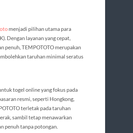
oto
menjadi pilihan utama para
). Dengan layanan yang cepat,
yaran penuh, TEMPOTOTO merupakan
membolehkan taruhan minimal seratus
uk togel online yang fokus pada
pasaran resmi, seperti Hongkong,
MPOTOTO terletak pada taruhan
 perak, sambil tetap menawarkan
n penuh tanpa potongan.