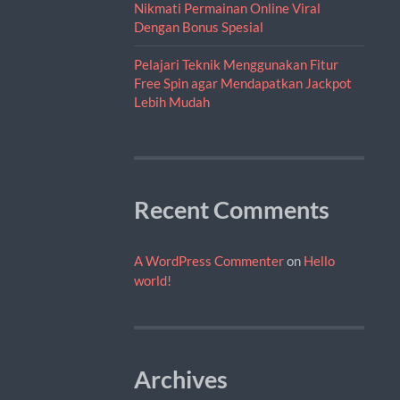
Nikmati Permainan Online Viral
Dengan Bonus Spesial
Pelajari Teknik Menggunakan Fitur
Free Spin agar Mendapatkan Jackpot
Lebih Mudah
Recent Comments
A WordPress Commenter
on
Hello
world!
Archives