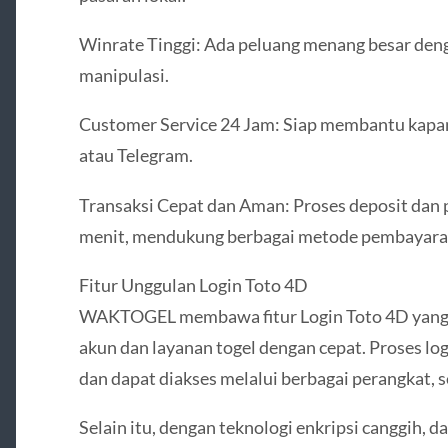
Winrate Tinggi: Ada peluang menang besar deng
manipulasi.
Customer Service 24 Jam: Siap membantu kapan 
atau Telegram.
Transaksi Cepat dan Aman: Proses deposit dan 
menit, mendukung berbagai metode pembayara
Fitur Unggulan Login Toto 4D
WAKTOGEL membawa fitur Login Toto 4D yan
akun dan layanan togel dengan cepat. Proses l
dan dapat diakses melalui berbagai perangkat, s
Selain itu, dengan teknologi enkripsi canggih, 