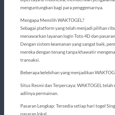
menguntungkan bagi para penggemarnya.
Mengapa Memilih WAKTOGEL?
Sebagai platform yang telah menjadi pilihan 
menawarkan layanan login Toto 4D dan pasaran t
Dengan sistem keamanan yang sangat baik, pem
mereka dengan tenang tanpa khawatir mengenai
transaksi.
Beberapa kelebihan yang menjadikan WAKTOGEL
Situs Resmi dan Terpercaya: WAKTOGEL telah m
adilnya permainan.
Pasaran Lengkap: Tersedia setiap hari togel Si
pasaran lokal.