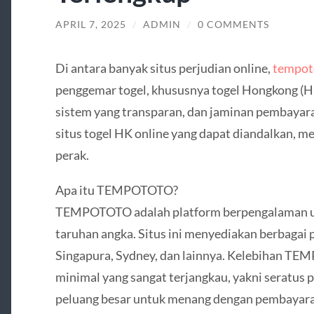
APRIL 7, 2025
/
ADMIN
/
0 COMMENTS
Di antara banyak situs perjudian online,
tempot
penggemar togel, khususnya togel Hongkong (HK
sistem yang transparan, dan jaminan pemba
situs togel HK online yang dapat diandalkan, 
perak.
Apa itu TEMPOTOTO?
TEMPOTOTO adalah platform berpengalaman unt
taruhan angka. Situs ini menyediakan berbagai 
Singapura, Sydney, dan lainnya. Kelebihan TE
minimal yang sangat terjangkau, yakni seratus
peluang besar untuk menang dengan pembayara