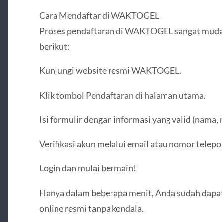
Cara Mendaftar di WAKTOGEL
Proses pendaftaran di WAKTOGEL sangat mudah 
berikut:
Kunjungi website resmi WAKTOGEL.
Klik tombol Pendaftaran di halaman utama.
Isi formulir dengan informasi yang valid (nama,
Verifikasi akun melalui email atau nomor telepo
Login dan mulai bermain!
Hanya dalam beberapa menit, Anda sudah dapat
online resmi tanpa kendala.