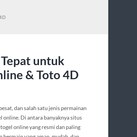
4D
Tepat untuk
nline & Toto 4D
esat, dan salah satu jenis permainan
l online. Di antara banyaknya situs
 togel online yang resmi dan paling
n bermain yang aman, mudah, dan