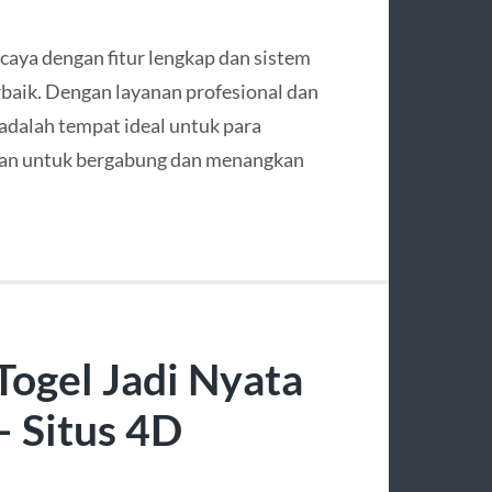
rcaya dengan fitur lengkap dan sistem
aik. Dengan layanan profesional dan
dalah tempat ideal untuk para
tan untuk bergabung dan menangkan
ogel Jadi Nyata
 Situs 4D