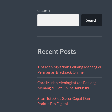
SEARCH
Search
Recent Posts
Tips Meningkatkan Peluang Menang di
Permainan Blackjack Online
Cara Mudah Meningkatkan Peluang
Menang di Slot Online Tahun Ini
Situs Toto Slot Gacor Cepat Dan
Praktis Era Digital