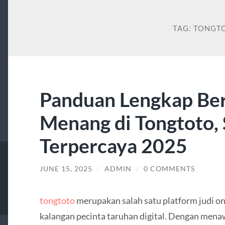
TAG:
TONGT
Panduan Lengkap Be
Menang di Tongtoto, 
Terpercaya 2025
JUNE 15, 2025
/
ADMIN
/
0 COMMENTS
tongtoto
merupakan salah satu platform judi onl
kalangan pecinta taruhan digital. Dengan men