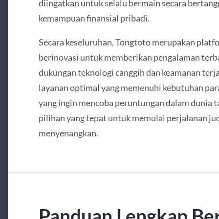
diingatkan untuk selalu bermain secara bertang
kemampuan finansial pribadi.
Secara keseluruhan, Tongtoto merupakan platfor
berinovasi untuk memberikan pengalaman terb
dukungan teknologi canggih dan keamanan ter
layanan optimal yang memenuhi kebutuhan para 
yang ingin mencoba peruntungan dalam dunia ta
pilihan yang tepat untuk memulai perjalanan j
menyenangkan.
Panduan Lengkap Ber