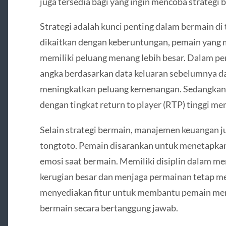
juga tersedia bagi yang ingin mencoba strategi 
Strategi adalah kunci penting dalam bermain di 
dikaitkan dengan keberuntungan, pemain yang 
memiliki peluang menang lebih besar. Dalam pe
angka berdasarkan data keluaran sebelumnya d
meningkatkan peluang kemenangan. Sedangkan 
dengan tingkat return to player (RTP) tinggi menj
Selain strategi bermain, manajemen keuangan j
tongtoto. Pemain disarankan untuk menetapkan
emosi saat bermain. Memiliki disiplin dalam m
kerugian besar dan menjaga permainan tetap m
menyediakan fitur untuk membantu pemain men
bermain secara bertanggung jawab.