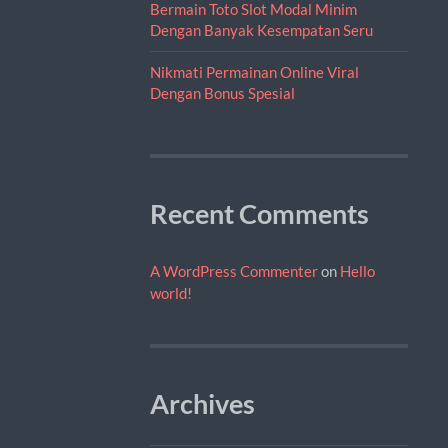
Bermain Toto Slot Modal Minim
Dengan Banyak Kesempatan Seru
Nikmati Permainan Online Viral
Dengan Bonus Spesial
Recent Comments
A WordPress Commenter
on
Hello
world!
Archives