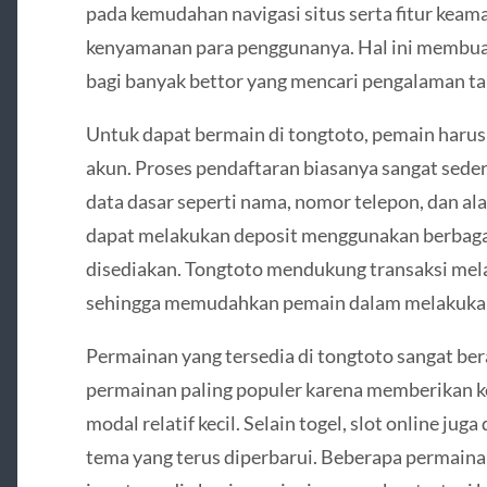
pada kemudahan navigasi situs serta fitur kea
kenyamanan para penggunanya. Hal ini membuat
bagi banyak bettor yang mencari pengalaman ta
Untuk dapat bermain di tongtoto, pemain harus 
akun. Proses pendaftaran biasanya sangat sed
data dasar seperti nama, nomor telepon, dan ala
dapat melakukan deposit menggunakan berbag
disediakan. Tongtoto mendukung transaksi melalu
sehingga memudahkan pemain dalam melakukan
Permainan yang tersedia di tongtoto sangat ber
permainan paling populer karena memberikan 
modal relatif kecil. Selain togel, slot online jug
tema yang terus diperbarui. Beberapa permainan