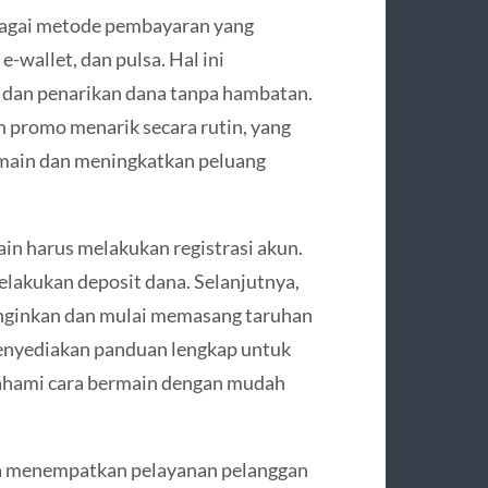
bagai metode pembayaran yang
e-wallet, dan pulsa. Hal ini
dan penarikan dana tanpa hambatan.
n promo menarik secara rutin, yang
main dan meningkatkan peluang
n harus melakukan registrasi akun.
elakukan deposit dana. Selanjutnya,
inginkan dan mulai memasang taruhan
menyediakan panduan lengkap untuk
ahami cara bermain dengan mudah
uga menempatkan pelayanan pelanggan