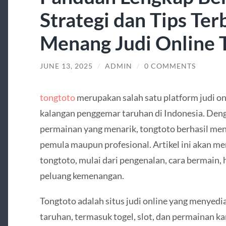
Strategi dan Tips Ter
Menang Judi Online 
JUNE 13, 2025
/
ADMIN
/
0 COMMENTS
tongtoto
merupakan salah satu platform judi on
kalangan penggemar taruhan di Indonesia. Den
permainan yang menarik, tongtoto berhasil men
pemula maupun profesional. Artikel ini akan 
tongtoto, mulai dari pengenalan, cara bermain,
peluang kemenangan.
Tongtoto adalah situs judi online yang menyedi
taruhan, termasuk togel, slot, dan permainan k