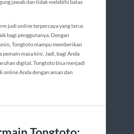
gung jawab dan tidak melebihi batas
m judi online terpercaya yang terus
aik bagi penggunanya. Dengan
jamin, Tongtoto mampu memberikan
pemain masa kini. Jadi, bagi Anda
ruhan digital, Tongtoto bisa menjadi
udi online Anda dengan aman dan
main Tongtoto: