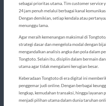
sebagai prioritas utama. Tim customer service
24 jam penuh melalui berbagai kanal komunikasi s
Dengan demikian, setiap kendala atau pertanya
menunggu lama.
Agar meraih kemenangan maksimal di Tongtoto
strategi dasar dan mengelola modal dengan bija
mengandalkan analisis angka dan pola dalam per
Tongtoto. Selain itu, disiplin dalam bermain da
utama agar tidak mengalami kerugian besar.
Keberadaan Tongtoto di era digital ini memberik
penggemar judi online. Dengan berbagai keungg
lengkap, kemudahan transaksi, hingga layanan p
menjadi pilihan utama dalam dunia taruhan onl