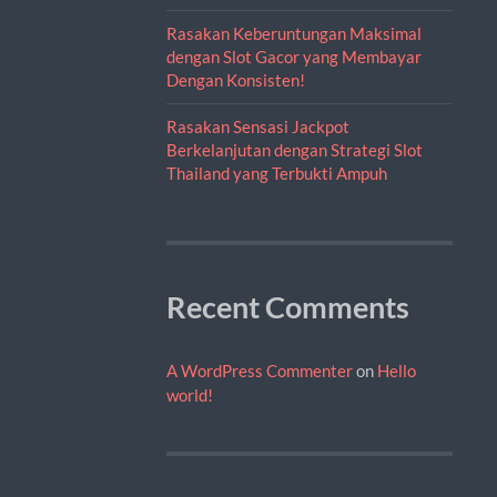
Rasakan Keberuntungan Maksimal
dengan Slot Gacor yang Membayar
Dengan Konsisten!
Rasakan Sensasi Jackpot
Berkelanjutan dengan Strategi Slot
Thailand yang Terbukti Ampuh
Recent Comments
A WordPress Commenter
on
Hello
world!