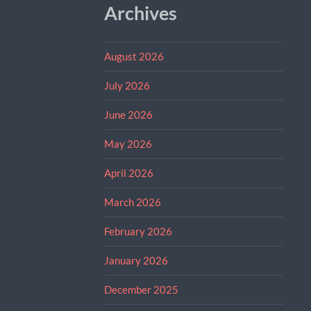
Archives
August 2026
July 2026
June 2026
May 2026
April 2026
March 2026
February 2026
January 2026
December 2025