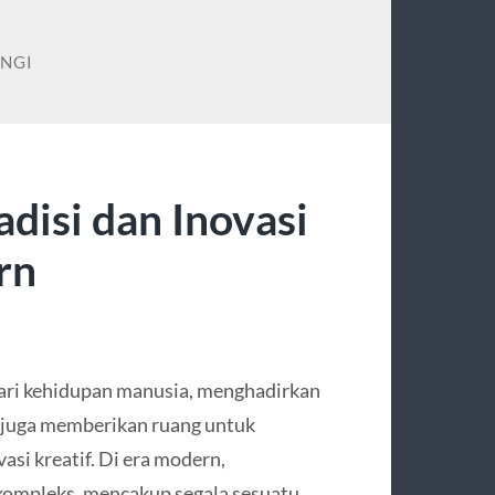
ANGI
disi dan Inovasi
rn
dari kehidupan manusia, menghadirkan
 juga memberikan ruang untuk
vasi kreatif. Di era modern,
kompleks, mencakup segala sesuatu