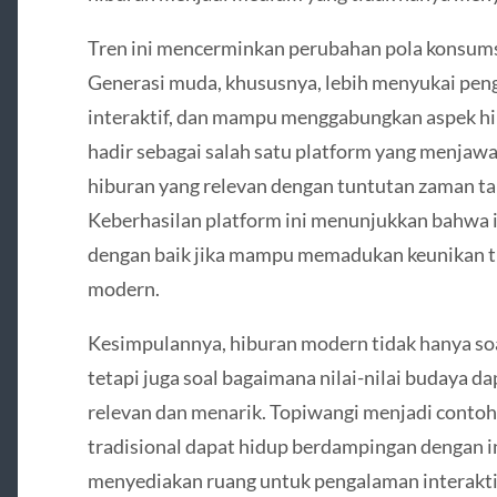
Tren ini mencerminkan perubahan pola konsums
Generasi muda, khususnya, lebih menyukai pen
interaktif, dan mampu menggabungkan aspek hi
hadir sebagai salah satu platform yang menjaw
hiburan yang relevan dengan tuntutan zaman ta
Keberhasilan platform ini menunjukkan bahwa i
dengan baik jika mampu memadukan keunikan tra
modern.
Kesimpulannya, hiburan modern tidak hanya soa
tetapi juga soal bagaimana nilai-nilai budaya d
relevan dan menarik. Topiwangi menjadi conto
tradisional dapat hidup berdampingan dengan i
menyediakan ruang untuk pengalaman interaktif