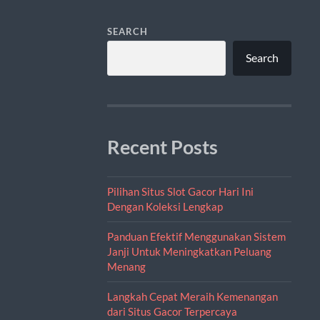
SEARCH
Search
Recent Posts
Pilihan Situs Slot Gacor Hari Ini
Dengan Koleksi Lengkap
Panduan Efektif Menggunakan Sistem
Janji Untuk Meningkatkan Peluang
Menang
Langkah Cepat Meraih Kemenangan
dari Situs Gacor Terpercaya