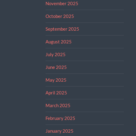
November 2025
October 2025
September 2025
August 2025
July 2025
June 2025
May 2025
April 2025
March 2025
February 2025
January 2025