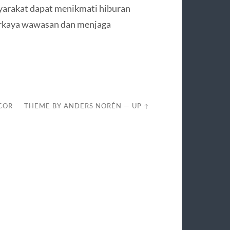
syarakat dapat menikmati hiburan
erkaya wawasan dan menjaga
COR
THEME BY
ANDERS NORÉN
—
UP ↑