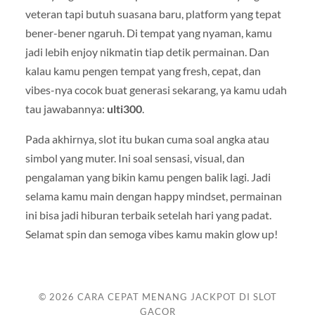
veteran tapi butuh suasana baru, platform yang tepat
bener-bener ngaruh. Di tempat yang nyaman, kamu
jadi lebih enjoy nikmatin tiap detik permainan. Dan
kalau kamu pengen tempat yang fresh, cepat, dan
vibes-nya cocok buat generasi sekarang, ya kamu udah
tau jawabannya:
ulti300
.
Pada akhirnya, slot itu bukan cuma soal angka atau
simbol yang muter. Ini soal sensasi, visual, dan
pengalaman yang bikin kamu pengen balik lagi. Jadi
selama kamu main dengan happy mindset, permainan
ini bisa jadi hiburan terbaik setelah hari yang padat.
Selamat spin dan semoga vibes kamu makin glow up!
© 2026
CARA CEPAT MENANG JACKPOT DI SLOT
GACOR