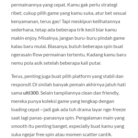
permainannya yang cepat. Kamu gak perlu strategi
ribet; cukup pilih game yang kamu suka, atur bet sesuai
kenyamanan, terus gas! Tapi meskipun kelihatannya
sederhana, tetap ada beberapa trik kecil biar kamu
makin enjoy. Misalnya, jangan buru-buru pindah game
kalau baru mulai. Biasanya, butuh beberapa spin buat
ngerasain flow permainan tertentu. Kadang kamu baru
nemu pola asik setelah beberapa kali putar.
Terus, penting juga buat pilih platform yang stabil dan
responsif. Di sinilah banyak pemain akhirnya jatuh hati
sama
ulti300
. Selain tampilannya clean dan friendly,
mereka punya koleksi game yang lengkap dengan
loading cepat—jadi gak ada tuh drama layar nge-freeze
saat lagi panas-panasnya spin. Pengalaman main yang
smooth itu penting banget, especially buat kamu yang
suka ngejar free spin atau momen scatter cantik.