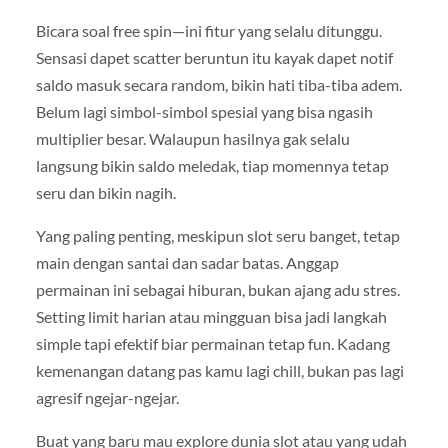
Bicara soal free spin—ini fitur yang selalu ditunggu.
Sensasi dapet scatter beruntun itu kayak dapet notif
saldo masuk secara random, bikin hati tiba-tiba adem.
Belum lagi simbol-simbol spesial yang bisa ngasih
multiplier besar. Walaupun hasilnya gak selalu
langsung bikin saldo meledak, tiap momennya tetap
seru dan bikin nagih.
Yang paling penting, meskipun slot seru banget, tetap
main dengan santai dan sadar batas. Anggap
permainan ini sebagai hiburan, bukan ajang adu stres.
Setting limit harian atau mingguan bisa jadi langkah
simple tapi efektif biar permainan tetap fun. Kadang
kemenangan datang pas kamu lagi chill, bukan pas lagi
agresif ngejar-ngejar.
Buat yang baru mau explore dunia slot atau yang udah