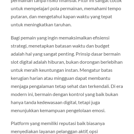
permainan tanpa risiko finansial. Fitur ini sangat cocok
untuk mempelajari pola permainan, memahami tempo
putaran, dan mengetahui kapan waktu yang tepat
untuk meningkatkan taruhan.
Bagi pemain yang ingin memaksimalkan efisiensi
strategi, menetapkan batasan waktu dan budget
adalah hal yang sangat penting. Prinsip dasar bermain
slot digital adalah hiburan, bukan dorongan berlebihan
untuk meraih keuntungan instan. Mengatur batas
kerugian harian atau mingguan dapat membantu
menjaga pengalaman tetap sehat dan terkendali. Di era
modern ini, bermain dengan kontrol yang baik bukan
hanya tanda kedewasaan digital, tetapi juga
menunjukkan kemampuan pengelolaan emosi.
Platform yang memiliki reputasi baik biasanya
menyediakan layanan pelanggan aktif, opsi