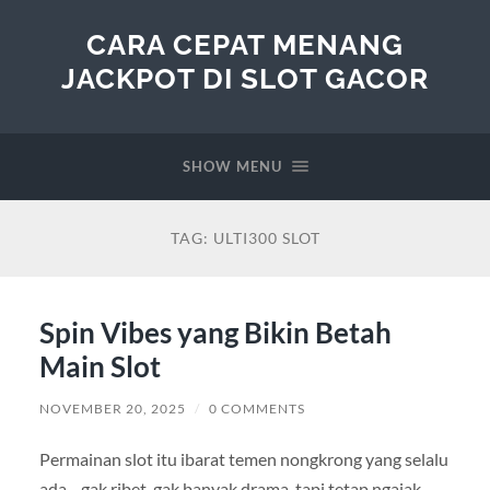
CARA CEPAT MENANG
JACKPOT DI SLOT GACOR
SHOW MENU
TAG:
ULTI300 SLOT
Spin Vibes yang Bikin Betah
Main Slot
NOVEMBER 20, 2025
/
0 COMMENTS
Permainan slot itu ibarat temen nongkrong yang selalu
ada—gak ribet, gak banyak drama, tapi tetap ngajak