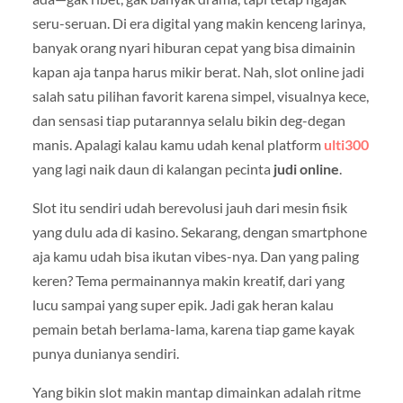
seru-seruan. Di era digital yang makin kenceng larinya,
banyak orang nyari hiburan cepat yang bisa dimainin
kapan aja tanpa harus mikir berat. Nah, slot online jadi
salah satu pilihan favorit karena simpel, visualnya kece,
dan sensasi tiap putarannya selalu bikin deg-degan
manis. Apalagi kalau kamu udah kenal platform
ulti300
yang lagi naik daun di kalangan pecinta
judi online
.
Slot itu sendiri udah berevolusi jauh dari mesin fisik
yang dulu ada di kasino. Sekarang, dengan smartphone
aja kamu udah bisa ikutan vibes-nya. Dan yang paling
keren? Tema permainannya makin kreatif, dari yang
lucu sampai yang super epik. Jadi gak heran kalau
pemain betah berlama-lama, karena tiap game kayak
punya dunianya sendiri.
Yang bikin slot makin mantap dimainkan adalah ritme