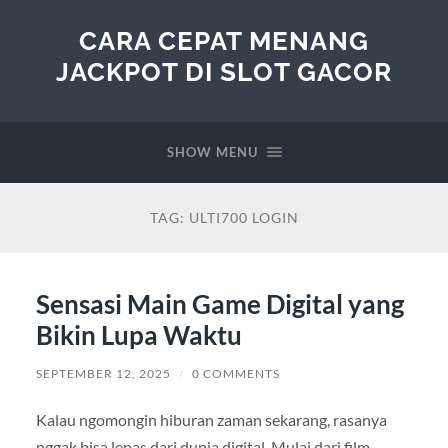
CARA CEPAT MENANG
JACKPOT DI SLOT GACOR
SHOW MENU
TAG:
ULTI700 LOGIN
Sensasi Main Game Digital yang
Bikin Lupa Waktu
SEPTEMBER 12, 2025
/
0 COMMENTS
Kalau ngomongin hiburan zaman sekarang, rasanya
nggak bisa lepas dari dunia digital. Mulai dari film,