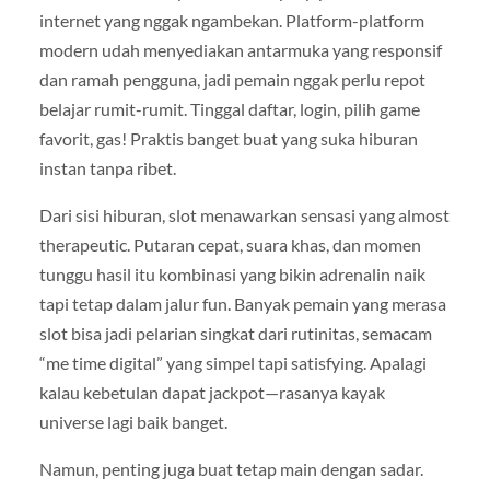
internet yang nggak ngambekan. Platform-platform
modern udah menyediakan antarmuka yang responsif
dan ramah pengguna, jadi pemain nggak perlu repot
belajar rumit-rumit. Tinggal daftar, login, pilih game
favorit, gas! Praktis banget buat yang suka hiburan
instan tanpa ribet.
Dari sisi hiburan, slot menawarkan sensasi yang almost
therapeutic. Putaran cepat, suara khas, dan momen
tunggu hasil itu kombinasi yang bikin adrenalin naik
tapi tetap dalam jalur fun. Banyak pemain yang merasa
slot bisa jadi pelarian singkat dari rutinitas, semacam
“me time digital” yang simpel tapi satisfying. Apalagi
kalau kebetulan dapat jackpot—rasanya kayak
universe lagi baik banget.
Namun, penting juga buat tetap main dengan sadar.