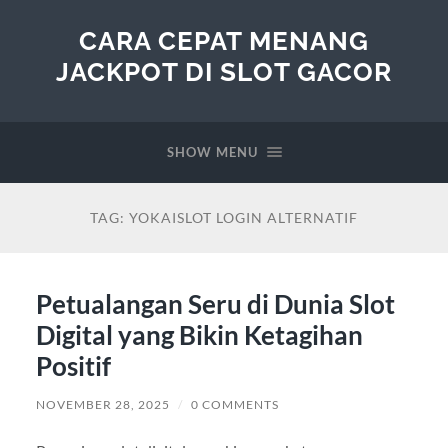
CARA CEPAT MENANG
JACKPOT DI SLOT GACOR
SHOW MENU
TAG:
YOKAISLOT LOGIN ALTERNATIF
Petualangan Seru di Dunia Slot
Digital yang Bikin Ketagihan
Positif
NOVEMBER 28, 2025
/
0 COMMENTS