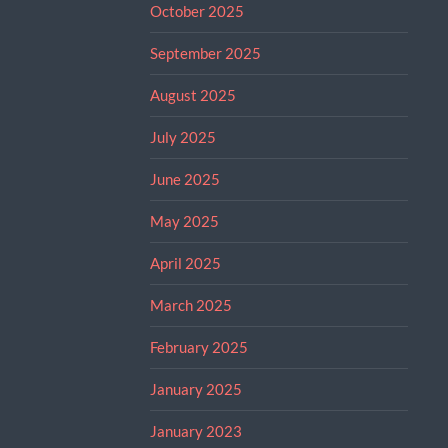
October 2025
September 2025
August 2025
July 2025
June 2025
May 2025
April 2025
March 2025
February 2025
January 2025
January 2023