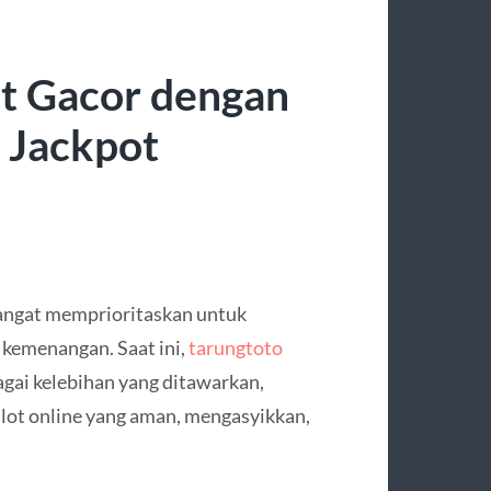
ot Gacor dengan
 Jackpot
sangat memprioritaskan untuk
kemenangan. Saat ini,
tarungtoto
agai kelebihan yang ditawarkan,
lot online yang aman, mengasyikkan,