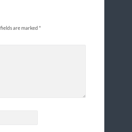
fields are marked
*