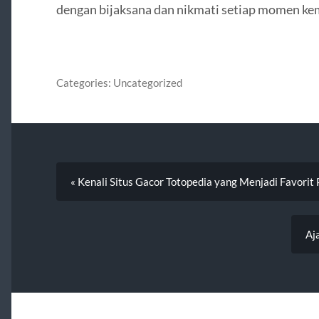
dengan bijaksana dan nikmati setiap momen ke
Categories:
Uncategorized
« Kenali Situs Gacor Totopedia yang Menjadi Favorit
Aj