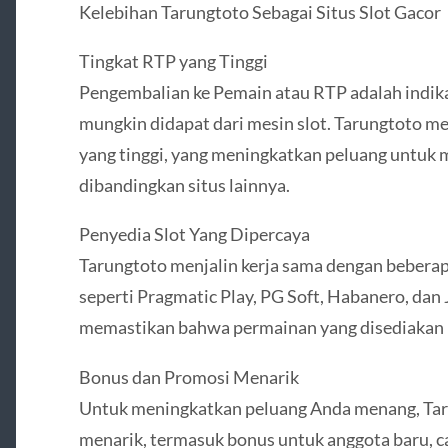
Kelebihan Tarungtoto Sebagai Situs Slot Gacor
Tingkat RTP yang Tinggi
Pengembalian ke Pemain atau RTP adalah indik
mungkin didapat dari mesin slot. Tarungtoto 
yang tinggi, yang meningkatkan peluang untuk 
dibandingkan situs lainnya.
Penyedia Slot Yang Dipercaya
Tarungtoto menjalin kerja sama dengan bebera
seperti Pragmatic Play, PG Soft, Habanero, dan 
memastikan bahwa permainan yang disediakan be
Bonus dan Promosi Menarik
Untuk meningkatkan peluang Anda menang, Ta
menarik, termasuk bonus untuk anggota baru, ca