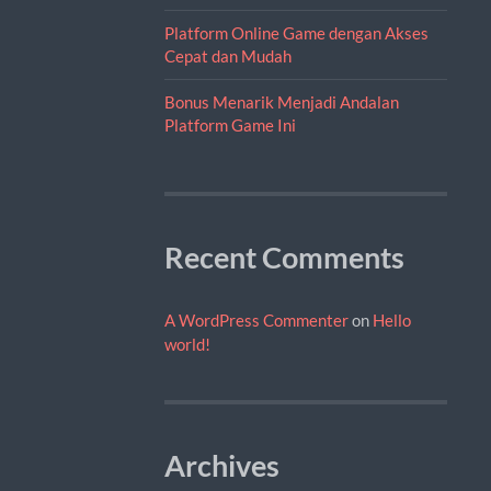
Platform Online Game dengan Akses
Cepat dan Mudah
Bonus Menarik Menjadi Andalan
Platform Game Ini
Recent Comments
A WordPress Commenter
on
Hello
world!
Archives