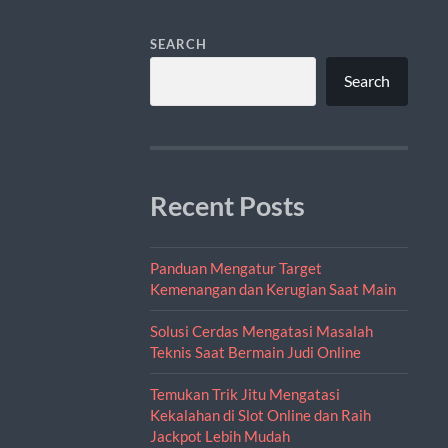
SEARCH
Search
Recent Posts
Panduan Mengatur Target
Kemenangan dan Kerugian Saat Main
Solusi Cerdas Mengatasi Masalah
Teknis Saat Bermain Judi Online
Temukan Trik Jitu Mengatasi
Kekalahan di Slot Online dan Raih
Jackpot Lebih Mudah