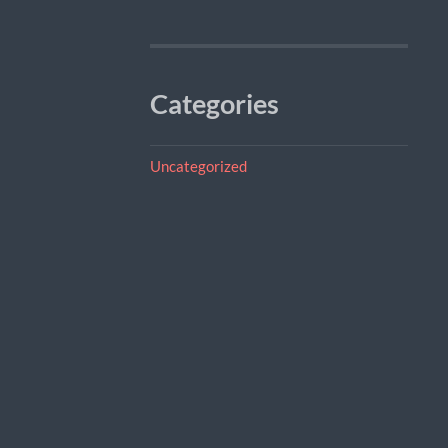
Categories
Uncategorized