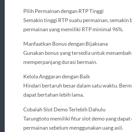
Pilih Permainan dengan RTP Tinggi
Semakin tinggi RTP suatu permainan, semakin b
permainan yang memiliki RTP minimal 96%.
Manfaatkan Bonus dengan Bijaksana
Gunakan bonus yang tersedia untuk menambah 
memperpanjang durasi bermain.
Kelola Anggaran dengan Baik
Hindari bertaruh besar dalam satu waktu. Berm
dapat bertahan lebih lama.
Cobalah Slot Demo Terlebih Dahulu
Tarungtoto memiliki fitur slot demo yang dap
permainan sebelum menggunakan uang asli.