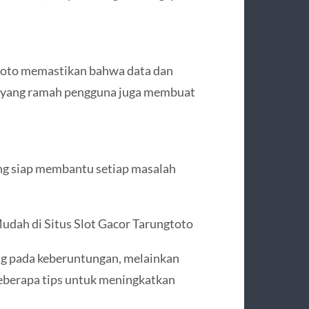
toto memastikan bahwa data dan
us yang ramah pengguna juga membuat
ng siap membantu setiap masalah
ah di Situs Slot Gacor Tarungtoto
ung pada keberuntungan, melainkan
 beberapa tips untuk meningkatkan