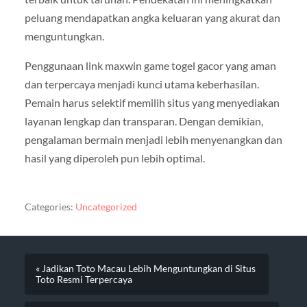
peluang mendapatkan angka keluaran yang akurat dan
menguntungkan.
Penggunaan link maxwin game togel gacor yang aman
dan terpercaya menjadi kunci utama keberhasilan.
Pemain harus selektif memilih situs yang menyediakan
layanan lengkap dan transparan. Dengan demikian,
pengalaman bermain menjadi lebih menyenangkan dan
hasil yang diperoleh pun lebih optimal.
Categories:
Uncategorized
« Jadikan Toto Macau Lebih Menguntungkan di Situs
Toto Resmi Terpercaya