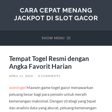
CARA CEPAT MENANG
JACKPOT DI SLOT GACOR
SHOW MENU
Tempat Togel Resmi dengan
Angka Favorit Harian
APRIL 11, 2026
/
0 COMMENTS
asentogel
Maxwin game togel gacor menawarkan
peluang besar bagi para pemain untuk meraih
kemenangan maksimal. Dengan strategi yang tepat
dan analisis data yang akurat, peluang kemenangan