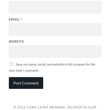
EMAIL
*
WEBSITE
Save my name, email, and website in this browser for the
next time I comment.
© 2026
CARA CEPAT MENANG JACKPOT DI SLOT