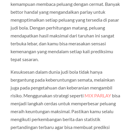
kemampuan membaca peluang dengan cermat. Banyak
bettor handal yang mengandalkan parlay untuk
mengoptimalkan setiap peluang yang tersedia di pasar
judi bola. Dengan perhitungan matang, peluang
mendapatkan hasil maksimal dari taruhan ini sangat
terbuka lebar, dan kamu bisa merasakan sensasi
kemenangan yang mendalam setiap kali prediksimu
tepat sasaran.
Kesuksesan dalam dunia judi bola tidak hanya
bergantung pada keberuntungan semata, melainkan
juga pada pengetahuan dan keberanian mengambil
risiko. Menggunakan strategi seperti
MIX PARLAY
bisa
menjadi langkah cerdas untuk memperbesar peluang
meraih keuntungan maksimal. Pastikan kamu selalu
mengikuti perkembangan berita dan statistik
pertandingan terbaru agar bisa membuat prediksi