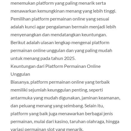
menemukan platform yang paling menarik serta
menawarkan kemungkinan menang yang lebih tinggi.
Pemilihan platform permainan online yang sesuai
adalah kunci agar pengalaman bermain menjadi lebih
menyenangkan dan mendatangkan keuntungan.
Berikut adalah ulasan lengkap mengenai platform
permainan online unggulan dan yang paling mudah
untuk menang pada tahun 2025.
Keuntungan dari Platform Permainan Online
Unggulan
Biasanya, platform permainan online yang terbaik
memiliki sejumlah keunggulan penting, seperti
antarmuka yang mudah digunakan, jaminan keamanan,
dan peluang menang yang seimbang. Selain itu,
platform yang baik juga menawarkan berbagai jenis
permainan, mulai dari kasino, taruhan olahraga, hingga
variasi permainan slot yang menarik.