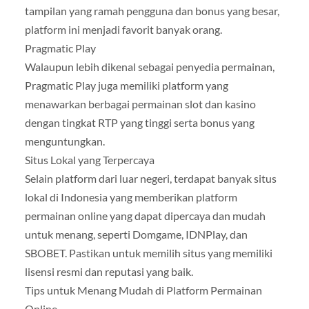
tampilan yang ramah pengguna dan bonus yang besar,
platform ini menjadi favorit banyak orang.
Pragmatic Play
Walaupun lebih dikenal sebagai penyedia permainan,
Pragmatic Play juga memiliki platform yang
menawarkan berbagai permainan slot dan kasino
dengan tingkat RTP yang tinggi serta bonus yang
menguntungkan.
Situs Lokal yang Terpercaya
Selain platform dari luar negeri, terdapat banyak situs
lokal di Indonesia yang memberikan platform
permainan online yang dapat dipercaya dan mudah
untuk menang, seperti Domgame, IDNPlay, dan
SBOBET. Pastikan untuk memilih situs yang memiliki
lisensi resmi dan reputasi yang baik.
Tips untuk Menang Mudah di Platform Permainan
Online