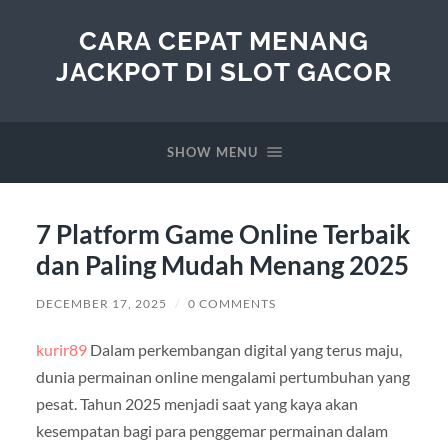
CARA CEPAT MENANG
JACKPOT DI SLOT GACOR
SHOW MENU
7 Platform Game Online Terbaik
dan Paling Mudah Menang 2025
DECEMBER 17, 2025
/
0 COMMENTS
kurir89
Dalam perkembangan digital yang terus maju,
dunia permainan online mengalami pertumbuhan yang
pesat. Tahun 2025 menjadi saat yang kaya akan
kesempatan bagi para penggemar permainan dalam