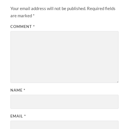
Your email address will not be published.
Required fields
are marked
*
COMMENT
*
NAME
*
EMAIL
*