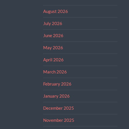
August 2026
July 2026
June 2026
May 2026
April 2026
March 2026
February 2026
January 2026
December 2025
November 2025