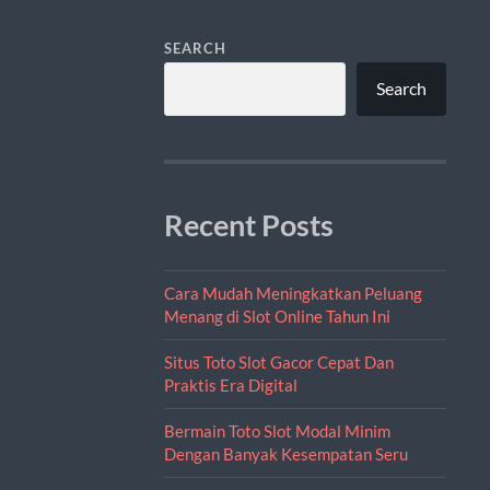
SEARCH
Search
Recent Posts
Cara Mudah Meningkatkan Peluang
Menang di Slot Online Tahun Ini
Situs Toto Slot Gacor Cepat Dan
Praktis Era Digital
Bermain Toto Slot Modal Minim
Dengan Banyak Kesempatan Seru