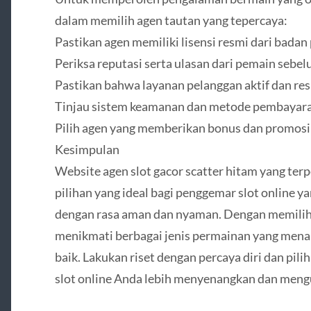
dalam memilih agen tautan yang tepercaya:
Pastikan agen memiliki lisensi resmi dari badan 
Periksa reputasi serta ulasan dari pemain sebe
Pastikan bahwa layanan pelanggan aktif dan res
Tinjau sistem keamanan dan metode pembayara
Pilih agen yang memberikan bonus dan promosi 
Kesimpulan
Website agen slot gacor scatter hitam yang te
pilihan yang ideal bagi penggemar slot online 
dengan rasa aman dan nyaman. Dengan memilih 
menikmati berbagai jenis permainan yang menar
baik. Lakukan riset dengan percaya diri dan pil
slot online Anda lebih menyenangkan dan men