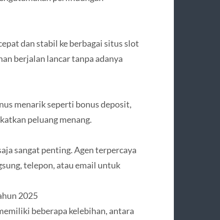
pat dan stabil ke berbagai situs slot
nan berjalan lancar tanpa adanya
us menarik seperti bonus deposit,
gkatkan peluang menang.
ja sangat penting. Agen terpercaya
sung, telepon, atau email untuk
Tahun 2025
memiliki beberapa kelebihan, antara