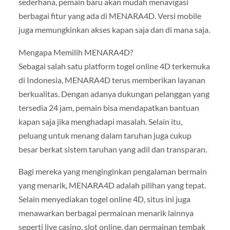
sederhana, pemain baru akan mudah menavigasi
berbagai fitur yang ada di MENARA4D. Versi mobile
juga memungkinkan akses kapan saja dan di mana saja.
Mengapa Memilih MENARA4D?
Sebagai salah satu platform togel online 4D terkemuka
di Indonesia, MENARA4D terus memberikan layanan
berkualitas. Dengan adanya dukungan pelanggan yang
tersedia 24 jam, pemain bisa mendapatkan bantuan
kapan saja jika menghadapi masalah. Selain itu,
peluang untuk menang dalam taruhan juga cukup
besar berkat sistem taruhan yang adil dan transparan.
Bagi mereka yang menginginkan pengalaman bermain
yang menarik, MENARA4D adalah pilihan yang tepat.
Selain menyediakan togel online 4D, situs ini juga
menawarkan berbagai permainan menarik lainnya
seperti live casino, slot online, dan permainan tembak