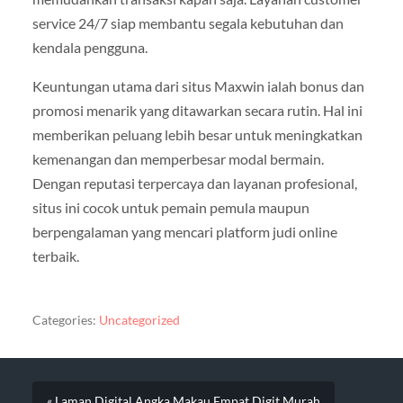
service 24/7 siap membantu segala kebutuhan dan
kendala pengguna.
Keuntungan utama dari situs Maxwin ialah bonus dan
promosi menarik yang ditawarkan secara rutin. Hal ini
memberikan peluang lebih besar untuk meningkatkan
kemenangan dan memperbesar modal bermain.
Dengan reputasi terpercaya dan layanan profesional,
situs ini cocok untuk pemain pemula maupun
berpengalaman yang mencari platform judi online
terbaik.
Categories:
Uncategorized
« Laman Digital Angka Makau Empat Digit Murah