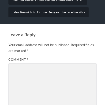
Jalur Resmi Toto Online Dengan Interface Bersih »
Leave a Reply
Your email address will not be published.
Required fields
are marked
*
COMMENT
*