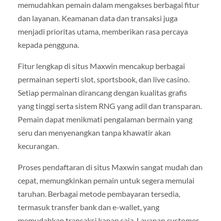
memudahkan pemain dalam mengakses berbagai fitur
dan layanan. Keamanan data dan transaksi juga
menjadi prioritas utama, memberikan rasa percaya
kepada pengguna.
Fitur lengkap di situs Maxwin mencakup berbagai
permainan seperti slot, sportsbook, dan live casino.
Setiap permainan dirancang dengan kualitas grafis
yang tinggi serta sistem RNG yang adil dan transparan.
Pemain dapat menikmati pengalaman bermain yang
seru dan menyenangkan tanpa khawatir akan
kecurangan.
Proses pendaftaran di situs Maxwin sangat mudah dan
cepat, memungkinkan pemain untuk segera memulai
taruhan. Berbagai metode pembayaran tersedia,
termasuk transfer bank dan e-wallet, yang
memudahkan transaksi kapan saja. Layanan customer