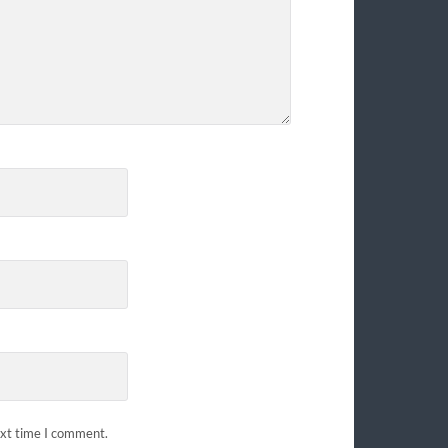
ext time I comment.