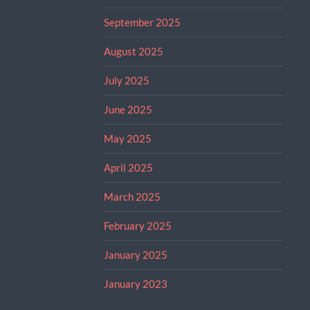
September 2025
August 2025
July 2025
June 2025
May 2025
April 2025
March 2025
February 2025
January 2025
January 2023