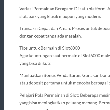
Variasi Permainan Beragam: Di satu platform, 
slot, baik yang klasik maupun yang modern.
Transaksi Cepat dan Aman: Proses untuk deposi
dengan cepat tanpa ada masalah.
Tips untuk Bermain di Slot6000
Agar keuntungan saat bermain di Slot6000 maks
yang bisa diikuti:
Manfaatkan Bonus Pendaftaran: Gunakan bonus
atau deposit pertama untuk mencoba berbagai 
Pelajari Pola Permainan di Slot: Beberapa mesi
yang bisa meningkatkan peluang menang. Berma