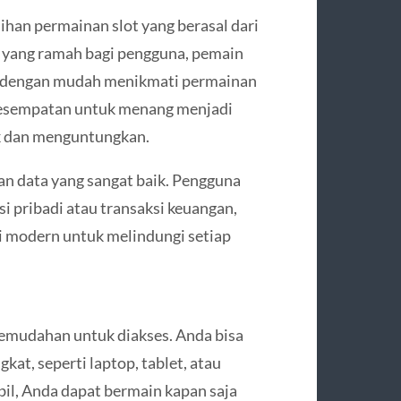
ihan permainan slot yang berasal dari
 yang ramah bagi pengguna, pemain
 dengan mudah menikmati permainan
i, kesempatan untuk menang menjadi
ik dan menguntungkan.
gan data yang sangat baik. Pengguna
i pribadi atau transaksi keuangan,
si modern untuk melindungi setiap
kemudahan untuk diakses. Anda bisa
kat, seperti laptop, tablet, atau
bil, Anda dapat bermain kapan saja