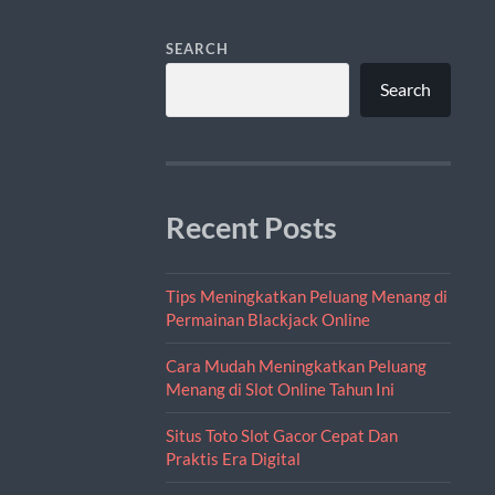
SEARCH
Search
Recent Posts
Tips Meningkatkan Peluang Menang di
Permainan Blackjack Online
Cara Mudah Meningkatkan Peluang
Menang di Slot Online Tahun Ini
Situs Toto Slot Gacor Cepat Dan
Praktis Era Digital