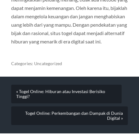
dapat menjamin kemenangan. Oleh karena itu, bijaklah
dalam mengelola keuangan dan jangan menghabiskan
uang lebih dari yang mampu. Dengan pendekatan yang
bijak dan rasional, situs togel dapat menjadi alternatif
hiburan yang menarik di era digital saat ini.
Categories:
Uncategorized
« Togel Online: Hiburan atau Investasi Berisiko
Tinggi?
Togel Online: Perkembangan dan Dampak di Dunia
Digital »