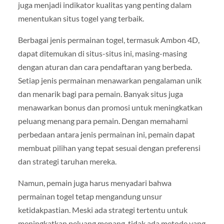
juga menjadi indikator kualitas yang penting dalam
menentukan situs togel yang terbaik.
Berbagai jenis permainan togel, termasuk Ambon 4D,
dapat ditemukan di situs-situs ini, masing-masing
dengan aturan dan cara pendaftaran yang berbeda.
Setiap jenis permainan menawarkan pengalaman unik
dan menarik bagi para pemain. Banyak situs juga
menawarkan bonus dan promosi untuk meningkatkan
peluang menang para pemain. Dengan memahami
perbedaan antara jenis permainan ini, pemain dapat
membuat pilihan yang tepat sesuai dengan preferensi
dan strategi taruhan mereka.
Namun, pemain juga harus menyadari bahwa
permainan togel tetap mengandung unsur
ketidakpastian. Meski ada strategi tertentu untuk
meningkatkan peluang menang, tidak ada metode yang