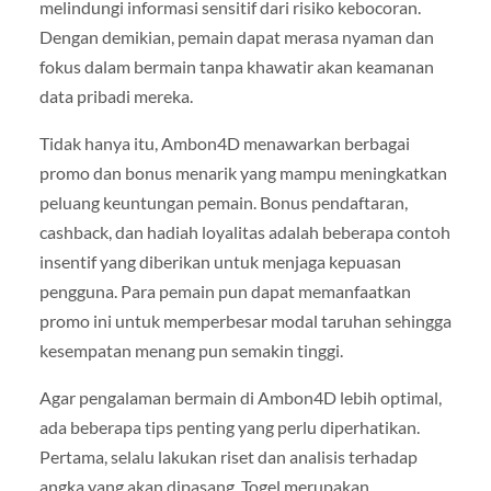
melindungi informasi sensitif dari risiko kebocoran.
Dengan demikian, pemain dapat merasa nyaman dan
fokus dalam bermain tanpa khawatir akan keamanan
data pribadi mereka.
Tidak hanya itu, Ambon4D menawarkan berbagai
promo dan bonus menarik yang mampu meningkatkan
peluang keuntungan pemain. Bonus pendaftaran,
cashback, dan hadiah loyalitas adalah beberapa contoh
insentif yang diberikan untuk menjaga kepuasan
pengguna. Para pemain pun dapat memanfaatkan
promo ini untuk memperbesar modal taruhan sehingga
kesempatan menang pun semakin tinggi.
Agar pengalaman bermain di Ambon4D lebih optimal,
ada beberapa tips penting yang perlu diperhatikan.
Pertama, selalu lakukan riset dan analisis terhadap
angka yang akan dipasang. Togel merupakan