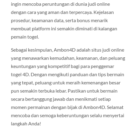
ingin mencoba peruntungan di dunia judi online
dengan cara yang aman dan terpercaya. Kejelasan
prosedur, keamanan data, serta bonus menarik
membuat platform ini semakin diminati di kalangan
pemain togel.
Sebagai kesimpulan, Ambon4D adalah situs judi online
yang menawarkan kemudahan, keamanan, dan peluang
keuntungan yang kompetitif bagi para penggemar
togel 4D. Dengan mengikuti panduan dan tips bermain
yang tepat, peluang untuk meraih kemenangan besar
pun semakin terbuka lebar. Pastikan untuk bermain
secara bertanggung jawab dan menikmati setiap
momen permainan dengan bijak di Ambon4D. Selamat
mencoba dan semoga keberuntungan selalu menyertai
langkah Anda!