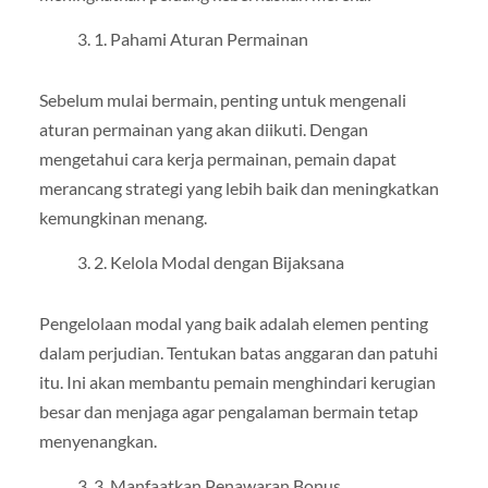
1. Pahami Aturan Permainan
Sebelum mulai bermain, penting untuk mengenali
aturan permainan yang akan diikuti. Dengan
mengetahui cara kerja permainan, pemain dapat
merancang strategi yang lebih baik dan meningkatkan
kemungkinan menang.
2. Kelola Modal dengan Bijaksana
Pengelolaan modal yang baik adalah elemen penting
dalam perjudian. Tentukan batas anggaran dan patuhi
itu. Ini akan membantu pemain menghindari kerugian
besar dan menjaga agar pengalaman bermain tetap
menyenangkan.
3. Manfaatkan Penawaran Bonus