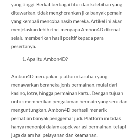
yang tinggi. Berkat berbagai fitur dan kelebihan yang
ditawarkan, tidak mengherankan jika banyak pemain
yang kembali mencoba nasib mereka. Artikel ini akan
menjelaskan lebih rinci mengapa Ambon4D dikenal
selalu memberikan hasil positif kepada para
pesertanya.
Apa Itu Ambon4D?
Ambon4D merupakan platform taruhan yang
menawarkan beraneka jenis permainan, mulai dari
kasino, lotre, hingga permainan kartu. Dengan tujuan
untuk memberikan pengalaman bermain yang seru dan
menguntungkan, Ambon4D berhasil menarik
perhatian banyak penggemar judi. Platform ini tidak
hanya menonjol dalam aspek variasi permainan, tetapi
juga dalam hal pelayanan dan keamanan.